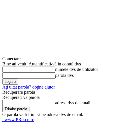
Conectare
Bine ați venit! Autentificați-vă in contul dvs
numele dvs de utilizator
parola dvs
Ați uitat parola? obține ajutor
Recuperare parola
Recuperați-vă parola
adresa dvs de email
O parola va fi trimisă pe adresa dvs de email.
www.PRescu.ro