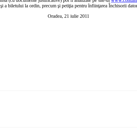
isă (cu documente justificative) pot fi analizate pe site-ul
www.condamn
 a biletului la ordin, precum şi petiţia pentru înfiinţarea Închisorii dator
Oradea, 21 iulie 2011