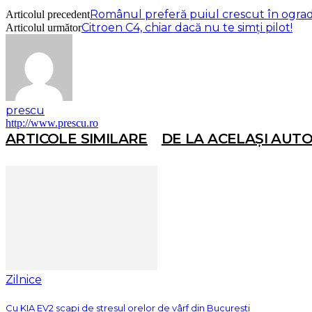
Românul preferă puiul crescut în ogra
Articolul precedent
Citroen C4, chiar dacă nu te simţi pilot!
Articolul următor
prescu
http://www.prescu.ro
ARTICOLE SIMILARE
DE LA ACELAȘI AUT
Zilnice
Cu KIA EV2 scapi de stresul orelor de vârf din București