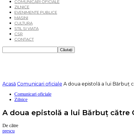
COMUNICARI OFICIALE
ZILNICE
EVENIMENTE PUBLICE
MASINI
CULTURA
STIL SI VIATA
CSR
CONTACT
Acasă
Comunicari oficiale
A doua epistolă a lui Bărbuț 
Comunicari oficiale
Zilnice
A doua epistolă a lui Bărbuț către
De către
prescu