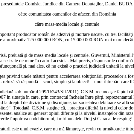
preşedintele Comisiei Juridice din Camera Deputaţilor, Daniel BUDA
către comunitatea oamenilor de afaceri din România
către mass-media locale şi centrale
tant producător român de adezivi şi mortare uscate, cu trei facilităţi de
eri de aproximativ 125.000.000 RON, cu 15.000.000 RON mai mare decât
să, preluată şi de mass-media locale şi centrale. Guvernul, Ministerul Just
ia sesizate de mine în cadrul acesteia. Mai precis, răspunsurile confirmă
sfuncţională şi, mai ales, că nu există o practică judiciară unitară la nivel
 privind unele măsuri pentru accelerarea soluţionării proceselor a fost 
. refuză să răspundă – scurt, simplu şi la obiect! – unor întrebări care f
 Judiciară sub numărul 299/IJ/243/SIJ/2011), C.S.M. recunoaşte faptul că 
 în situaţia în care, prin contractul încheiat între părţi, reprezentantul 
a dreptul de diviziune şi discuţiune, iar societatea debitoare se află su
tor)”. Totodată, C.S.M. susţine că, „practica diferită la nivelul celor do
tei analize au generat opinii diferite şi la nivelul instanţelor din raza 
rile împotriva codebitorului, iar tribunalele Dolj şi Caracal le resping! 
raturii este unul evaziv, care nu mă lămureşte, revin cu următoarele între