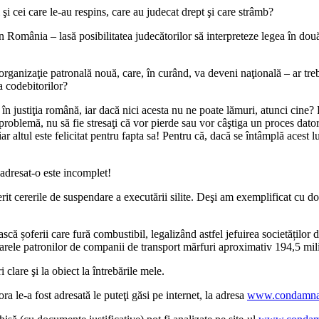
şi cei care le-au respins, care au judecat drept şi care strâmb?
din România – lasă posibilitatea judecătorilor să interpreteze legea în dou
rganizaţie patronală nouă, care, în curând, va deveni naţională – ar tre
a codebitorilor?
ustiţia română, iar dacă nici acesta nu ne poate lămuri, atunci cine? Re
roblemă, nu să fie stresaţi că vor pierde sau vor câştiga un proces datorită
iar altul este felicitat pentru fapta sa! Pentru că, dacă se întâmplă acest
adresat-o este incomplet!
it cererile de suspendare a executării silite. Deşi am exemplificat cu dou
scă șoferii care fură combustibil, legalizând astfel jefuirea societăților d
narele patronilor de companii de transport mărfuri aproximativ 194,5 mil
clare şi la obiect la întrebările mele.
ora le-a fost adresată le puteţi găsi pe internet, la adresa
www.condamnac