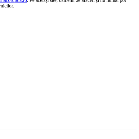
acoruptia.ro
. Pe acelaşi site, oamenii de afaceri şi nu numai pot
nicilor.