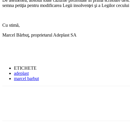
De asemenea, absolut toate cazurile prezentate în prima scrisoare desch
semna petiţia pentru modificarea Legii insolvenţei şi a Legilor cecului şi
Cu stimă,
Marcel Bărbuţ, proprietarul Adeplast SA
ETICHETE
adeplast
marcel barbut