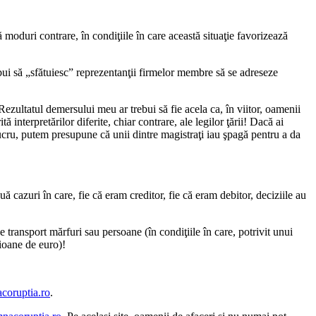
ă moduri contrare, în condiţiile în care această situaţie favorizează
bui să „sfătuiesc” reprezentanţii firmelor membre să se adreseze
zultatul demersului meu ar trebui să fie acela ca, în viitor, oamenii
 interpretărilor diferite, chiar contrare, ale legilor ţării! Dacă ai
 lucru, putem presupune că unii dintre magistraţi iau şpagă pentru a da
ă cazuri în care, fie că eram creditor, fie că eram debitor, deciziile au
e transport mărfuri sau persoane (în condiţiile în care, potrivit unui
ioane de euro)!
oruptia.ro
.