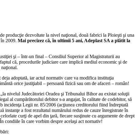
 producţie dezvoltate la nivel naţional, două fabrici la Ploieşti şi una
 în 2009.
Mai precizez că, în ultimii 5 ani, Adeplast SA a plătit la
iţiei şi – într-un final – Consiliul Superior al Magistraturii au
 faptul că, procedurile judiciare care implică mediul economic şi de
 naţional.
deja adoptată, iar actul normativ care va modifica instituţia
rământă orice justiţiabil – persoană fizică sau om de afaceri – român!
„la nivelul Judecătoriei Oradea şi Tribunalui Bihor au existat soluţii
legal al cumpărătorului debitor s-a angajat, în calitate de codebitor, să
b incidenţa Legii nr. 85/2006 (acţiunea creditorului fiind îndreptată
uă instanţe a fost rezultatul numărului redus de cauze înregistrate în
celorlate curţi de apel din ţară, fiecare susţinute cu argumente de drept
În condiile în care vorbim despre acelaşi act nornativ!
bări: