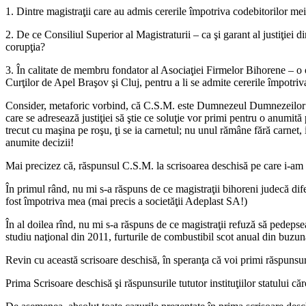
1. Dintre magistraţii care au admis cererile împotriva codebitorilor mei 
2. De ce Consiliul Superior al Magistraturii – ca şi garant al justiţiei 
corupţia?
3. În calitate de membru fondator al Asociaţiei Firmelor Bihorene – o o
Curţilor de Apel Braşov şi Cluj, pentru a li se admite cererile împotriv
Consider, metaforic vorbind, că C.S.M. este Dumnezeul Dumnezeilor în j
care se adresează justiţiei să ştie ce soluţie vor primi pentru o anumită p
trecut cu maşina pe roşu, ţi se ia carnetul; nu unul rămâne fără carnet, 
anumite decizii!
Mai precizez că, răspunsul C.S.M. la scrisoarea deschisă pe care i-am 
În primul rând, nu mi s-a răspuns de ce magistraţii bihoreni judecă difer
fost împotriva mea (mai precis a societăţii Adeplast SA!)
În al doilea rînd, nu mi s-a răspuns de ce magistraţii refuză să pedepsea
studiu naţional din 2011, furturile de combustibil scot anual din buzu
Revin cu această scrisoare deschisă, în speranţa că voi primi răspunsuri 
Prima Scrisoare deschisă şi răspunsurile tututor instituţiilor statului căr