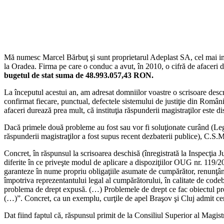
Mă numesc Marcel Bărbuţ şi sunt proprietarul Adeplast SA, cel mai impor
la Oradea. Firma pe care o conduc a avut, în 2010, o cifră de afac
bugetul de stat suma de 48.993.057,43 RON.
La începutul acestui an, am adresat domniilor voastre o scrisoare descri
confirmat fiecare, punctual, defectele sistemului de justiţie din Român
afaceri durează prea mult, că instituţia răspunderii magistraţilor este di
Dacă primele două probleme au fost sau vor fi soluţionate curând (Legea
răspunderii magistraţilor a fost supus recent dezbaterii publice), C.S.M
Concret, în răspunsul la scrisoarea deschisă (înregistrată la Inspecţia
diferite în ce priveşte modul de aplicare a dispoziţiilor OUG nr. 119/2007
garanteze în nume propriu obligaţiile asumate de cumpărător, renunţând l
împotriva reprezentantului legal al cumpărătorului, în calitate de codebi
problema de drept expusă. (…) Problemele de drept ce fac obiectul prezen
(…)”. Concret, ca un exemplu, curţile de apel Braşov şi Cluj admit cere
Dat fiind faptul că, răspunsul primit de la Consiliul Superior al Magist