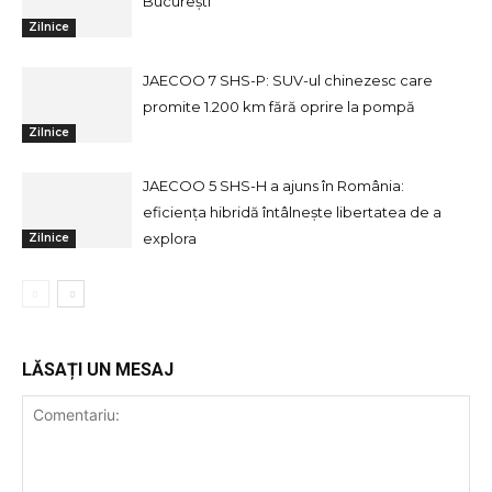
București
Zilnice
JAECOO 7 SHS-P: SUV-ul chinezesc care
promite 1.200 km fără oprire la pompă
Zilnice
JAECOO 5 SHS-H a ajuns în România:
eficiența hibridă întâlnește libertatea de a
explora
Zilnice
LĂSAȚI UN MESAJ