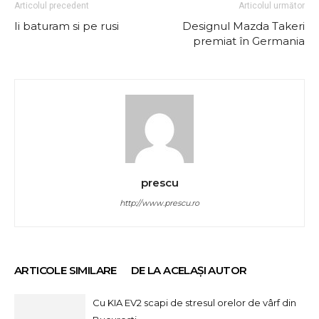
Articolul precedent
Articolul următor
Ii baturam si pe rusi
Designul Mazda Takeri
premiat în Germania
prescu
http://www.prescu.ro
ARTICOLE SIMILARE
DE LA ACELAȘI AUTOR
Cu KIA EV2 scapi de stresul orelor de vârf din