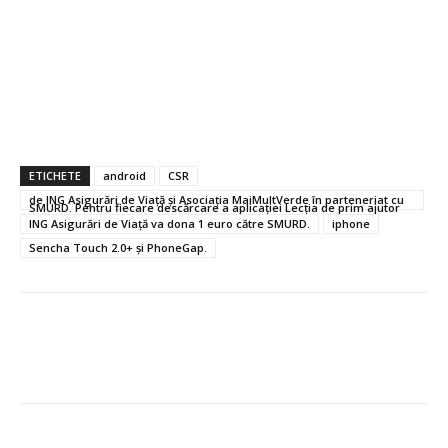
ETICHETE
android
CSR
de ING Asigurări de Viaţă şi Asociaţia MaiMultVerde în parteneriat cu
SMURD. Pentru fiecare descărcare a aplicaţiei Lecţia de prim ajutor
ING Asigurări de Viaţă va dona 1 euro către SMURD.
iphone
Sencha Touch 2.0+ şi PhoneGap.