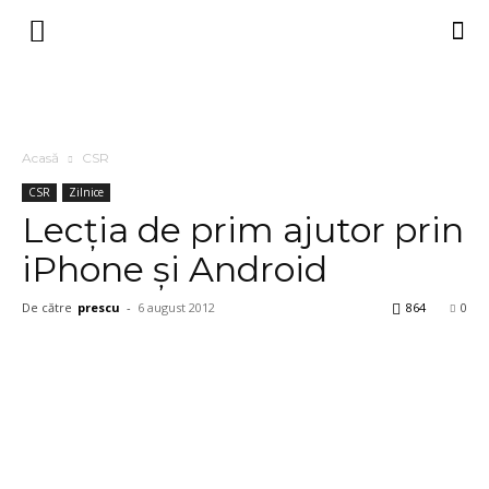
Acasă
CSR
CSR
Zilnice
Lecţia de prim ajutor prin
iPhone şi Android
De către
prescu
-
6 august 2012
864
0