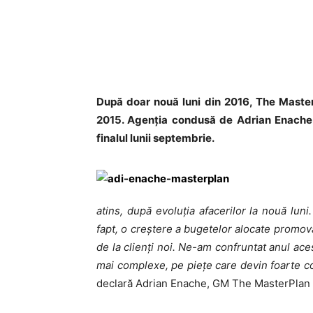
După doar nouă luni din 2016, The Master
2015. Agenția condusă de Adrian Enache a
finalul lunii septembrie.
atins, după evoluția afacerilor la nouă luni
fapt, o creştere a bugetelor alocate promovăr
de la clienţi noi. Ne-am confruntat anul ace
mai complexe, pe pieţe care devin foarte c
declară Adrian Enache, GM The MasterPlan