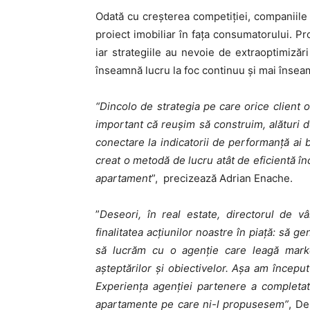
Odată cu creşterea competiţiei, companiile
proiect imobiliar în faţa consumatorului. Pr
iar strategiile au nevoie de extraoptimizăr
înseamnă lucru la foc continuu și mai înse
“Dincolo de strategia pe care orice client
important că reuşim să construim, alături d
conectare la indicatorii de performanţă ai 
creat o metodă de lucru atât de eficientă în
apartament
”, precizează Adrian Enache.
”
Deseori, în real estate, directorul de v
finalitatea acțiunilor noastre în piață: să 
să lucrăm cu o agenție care leagă market
așteptărilor și obiectivelor. Așa am începu
Experiența agenției partenere a completa
apartamente pe care ni-l propusesem”
, De