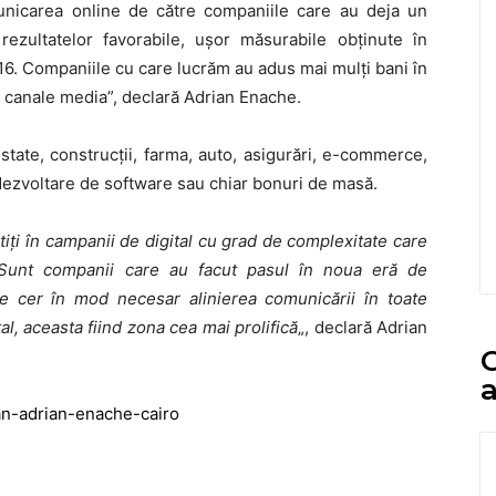
nicarea online de către companiile care au deja un
ezultatelor favorabile, uşor măsurabile obţinute în
16. Companiile cu care lucrăm au adus mai mulţi bani în
te canale media”, declară Adrian Enache.
estate, construcţii, farma, auto, asigurări, e-commerce,
 dezvoltare de software sau chiar bonuri de masă.
iți în campanii de digital cu grad de complexitate care
 Sunt companii care au facut pasul în noua eră de
re cer în mod necesar alinierea comunicării în toate
al, aceasta fiind zona cea mai prolifică
„, declară Adrian
C
a