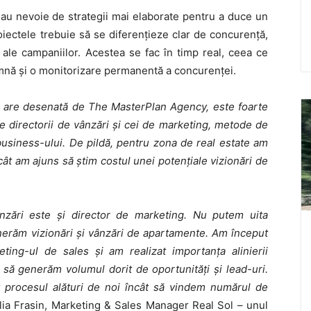
 au nevoie de strategii mai elaborate pentru a duce un
oiectele trebuie să se diferenţieze clar de concurenţă,
i ale campaniilor. Acestea se fac în timp real, ceea ce
amnă și o monitorizare permanentă a concurenţei.
 o are desenată de The MasterPlan Agency, este foarte
e directorii de vânzări şi cei de marketing, metode de
business-ului. De pild
ă
, pentru zona de real estate am
cât am ajuns să ştim costul unei potenţiale vizionări de
ânzări este şi director de marketing. Nu putem uita
generăm vizionări și vânzări de apartamente. Am început
ing-ul de sales și am realizat importanța alinierii
t să generăm volumul dorit de oportunități și lead-uri.
t procesul alături de noi încât să vindem numărul de
lia Frasin, Marketing & Sales Manager Real Sol – unul