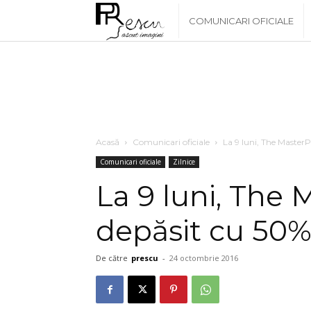
www.PRescu.ro
COMUNICARI OFICIALE
Acasă
Comunicari oficiale
La 9 luni, The MasterP
Comunicari oficiale
Zilnice
La 9 luni, The 
depăsit cu 50% 
De către
prescu
-
24 octombrie 2016