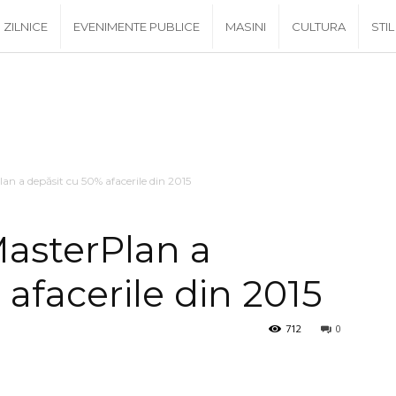
ZILNICE
EVENIMENTE PUBLICE
MASINI
CULTURA
STIL
lan a depăsit cu 50% afacerile din 2015
MasterPlan a
afacerile din 2015
712
0