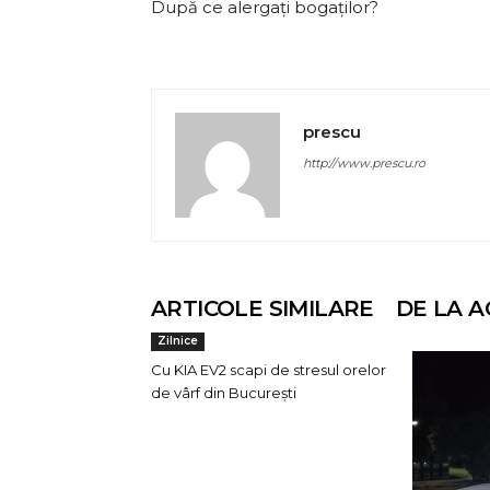
După ce alergați bogaților?
prescu
http://www.prescu.ro
ARTICOLE SIMILARE
DE LA A
Zilnice
Cu KIA EV2 scapi de stresul orelor
de vârf din București