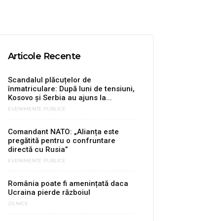
Articole Recente
Scandalul plăcuțelor de
înmatriculare: După luni de tensiuni,
Kosovo și Serbia au ajuns la...
EVENIMENTE PUBLICE
Comandant NATO: „Alianța este
pregătită pentru o confruntare
directă cu Rusia”
EVENIMENTE PUBLICE
România poate fi amenințată daca
Ucraina pierde războiul
ZILNICE