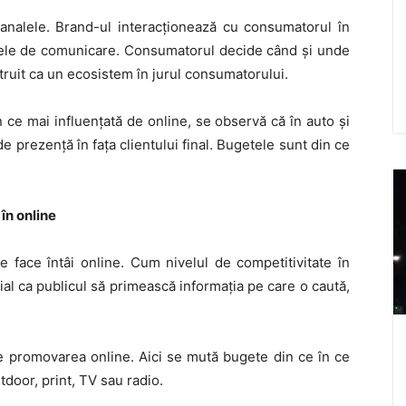
canalele. Brand-ul interacţionează cu consumatorul în
alele de comunicare. Consumatorul decide când şi unde
struit ca un ecosistem în jurul consumatorului.
n ce mai influenţată de online, se observă că în auto şi
de prezenţă în faţa clientului final. Bugetele sunt din ce
în online
se face întâi online. Cum nivelul de competitivitate în
al ca publicul să primească informaţia pe care o caută,
e promovarea online. Aici se mută bugete din ce în ce
door, print, TV sau radio.