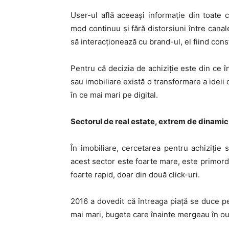
User-ul află aceeaşi informaţie din toate 
mod continuu şi fără distorsiuni între can
să interacţionează cu brand-ul, el fiind con
Pentru că decizia de achiziţie este din ce î
sau imobiliare există o transformare a ideii 
în ce mai mari pe digital.
Sectorul de real estate, extrem de dinamic 
În imobiliare, cercetarea pentru achiziție 
acest sector este foarte mare, este primordi
foarte rapid, doar din două click-uri.
2016 a dovedit că întreaga piaţă se duce p
mai mari, bugete care înainte mergeau în out