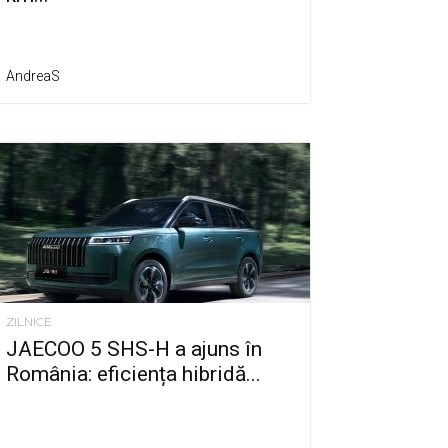
AndreaS
ZILNICE
JAECOO 5 SHS-H a ajuns în
România: eficiența hibridă...