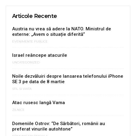
Articole Recente
Austria nu vrea să adere la NATO. Ministrul de
externe: „Avem o situație diferită”
EVENIMENTE PUBLICE
Israel reâncepe atacurile
UNCATEGORIZED
Noile dezvăluiri despre lansarea telefonului iPhone
SE 3 pe data de 8 martie
STIL SI VIATA
Atac rusesc langă Vama
ZILNICE
Domeniile Ostrov: “De Sărbători, românii au
preferat vinurile autohtone”