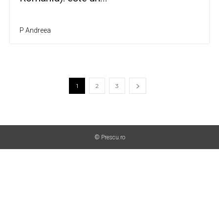
P Andreea
1
2
3
© Prescu.ro