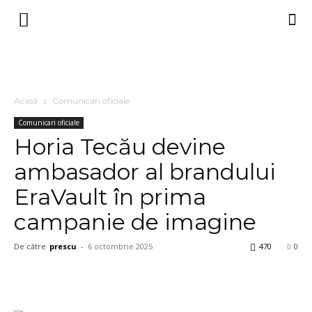
Acasă
Comunicari oficiale
Comunicari oficiale
Horia Tecău devine
ambasador al brandului
EraVault în prima
campanie de imagine
De către
prescu
-
6 octombrie 2025
470
0