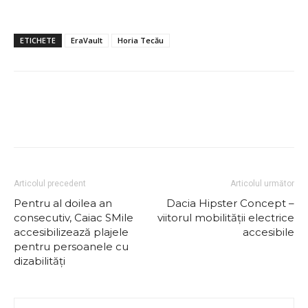
ETICHETE
EraVault
Horia Tecău
Articolul precedent
Articolul următor
Pentru al doilea an
Dacia Hipster Concept –
consecutiv, Caiac SMile
viitorul mobilității electrice
accesibilizează plajele
accesibile
pentru persoanele cu
dizabilități