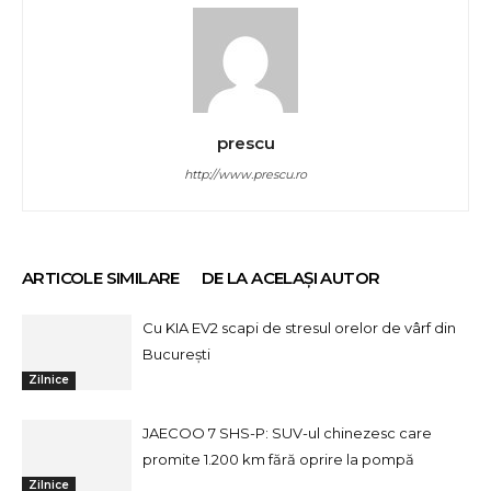
prescu
http://www.prescu.ro
ARTICOLE SIMILARE
DE LA ACELAȘI AUTOR
Cu KIA EV2 scapi de stresul orelor de vârf din
București
Zilnice
JAECOO 7 SHS-P: SUV-ul chinezesc care
promite 1.200 km fără oprire la pompă
Zilnice