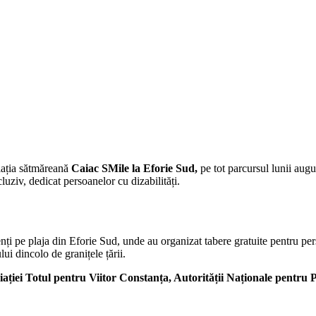
ciația sătmăreană
Caiac SMile la Eforie Sud,
pe tot parcursul lunii augu
luziv, dedicat persoanelor cu dizabilități.
nți pe plaja din Eforie Sud, unde au organizat tabere gratuite pentru perso
i dincolo de granițele țării.
ției Totul pentru Viitor Constanța, Autorității Naționale pentru P