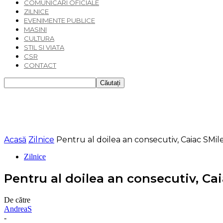
COMUNICARI OFICIALE
ZILNICE
EVENIMENTE PUBLICE
MASINI
CULTURA
STIL SI VIATA
CSR
CONTACT
Acasă
Zilnice
Pentru al doilea an consecutiv, Caiac SMile
Zilnice
Pentru al doilea an consecutiv, Cai
De către
AndreaS
-