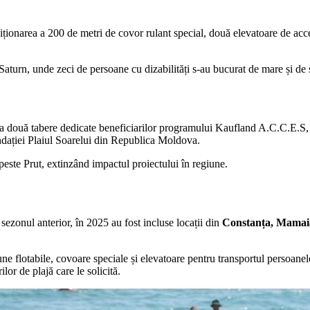
ionarea a 200 de metri de covor rulant special, două elevatoare de acces
Saturn, unde zeci de persoane cu dizabilități s-au bucurat de mare și de s
a două tabere dedicate beneficiarilor programului Kaufland A.C.C.E.S, p
undației Plaiul Soarelui din Republica Moldova.
peste Prut, extinzând impactul proiectului în regiune.
 sezonul anterior, în 2025 au fost incluse locații din
Constanța, Mamaia,
ne flotabile, covoare speciale și elevatoare pentru transportul persoanel
lor de plajă care le solicită.