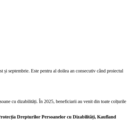
st și septembrie. Este pentru al doilea an consecutiv când proiectul
ane cu dizabilități. În 2025, beneficiarii au venit din toate colțurile
rotecția Drepturilor Persoanelor cu Dizabilități, Kaufland