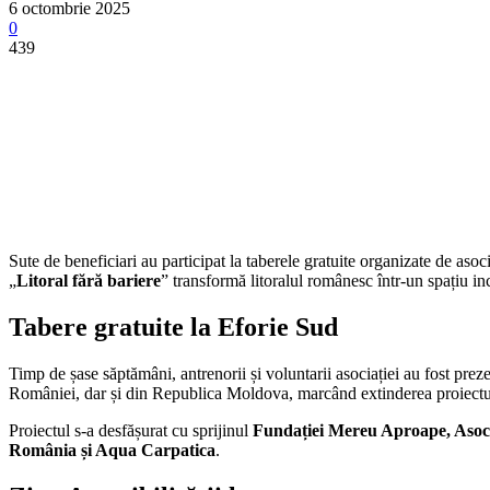
6 octombrie 2025
0
439
Sute de beneficiari au participat la taberele gratuite organizate de aso
„
Litoral fără bariere
” transformă litoralul românesc într-un spațiu inc
Tabere gratuite la Eforie Sud
Timp de șase săptămâni, antrenorii și voluntarii asociației au fost preze
României, dar și din Republica Moldova, marcând extinderea proiectulu
Proiectul s-a desfășurat cu sprijinul
Fundației Mereu Aproape, Asocia
România și Aqua Carpatica
.