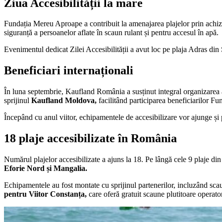
Ziua Accesibilității la mare
Fundația Mereu Aproape a contribuit la amenajarea plajelor prin achiziț
siguranță a persoanelor aflate în scaun rulant și pentru accesul în apă.
Evenimentul dedicat Zilei Accesibilității a avut loc pe plaja Adras din 
Beneficiari internaționali
În luna septembrie, Kaufland România a susținut integral organizarea 
sprijinul
Kaufland Moldova,
facilitând participarea beneficiarilor F
Începând cu anul viitor, echipamentele de accesibilizare vor ajunge și 
18 plaje accesibilizate în România
Numărul plajelor accesibilizate a ajuns la 18. Pe lângă cele 9 plaje din
Eforie Nord și Mangalia.
Echipamentele au fost montate cu sprijinul partenerilor, incluzând scau
pentru Viitor Constanța,
care oferă gratuit scaune plutitoare operatori