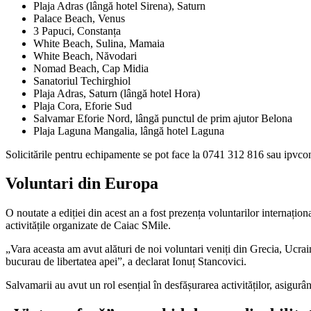
Plaja Adras (lângă hotel Sirena), Saturn
Palace Beach, Venus
3 Papuci, Constanța
White Beach, Sulina, Mamaia
White Beach, Năvodari
Nomad Beach, Cap Midia
Sanatoriul Techirghiol
Plaja Adras, Saturn (lângă hotel Hora)
Plaja Cora, Eforie Sud
Salvamar Eforie Nord, lângă punctul de prim ajutor Belona
Plaja Laguna Mangalia, lângă hotel Laguna
Solicitările pentru echipamente se pot face la 0741 312 816 sau ipv
Voluntari din Europa
O noutate a ediției din acest an a fost prezența voluntarilor internațion
activitățile organizate de Caiac SMile.
„Vara aceasta am avut alături de noi voluntari veniți din Grecia, Ucraina
bucurau de libertatea apei”, a declarat Ionuț Stancovici.
Salvamarii au avut un rol esențial în desfășurarea activităților, asigu