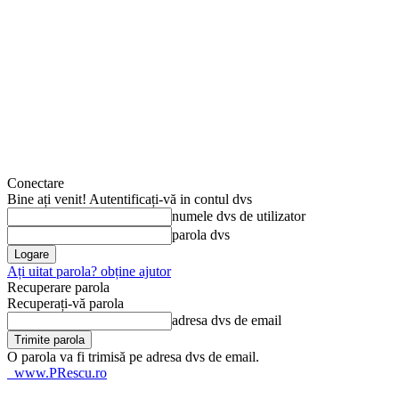
Conectare
Bine ați venit! Autentificați-vă in contul dvs
numele dvs de utilizator
parola dvs
Ați uitat parola? obține ajutor
Recuperare parola
Recuperați-vă parola
adresa dvs de email
O parola va fi trimisă pe adresa dvs de email.
www.PRescu.ro