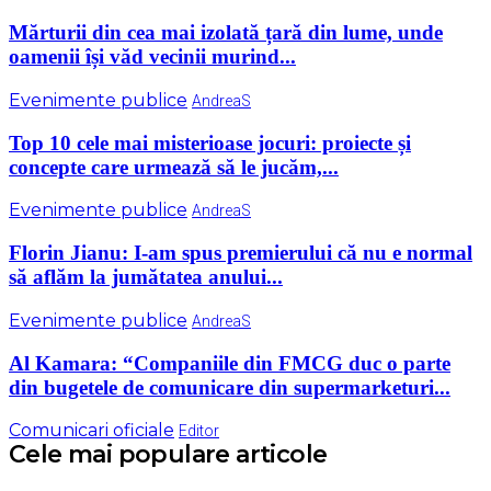
Mărturii din cea mai izolată țară din lume, unde
oamenii își văd vecinii murind...
Evenimente publice
AndreaS
Top 10 cele mai misterioase jocuri: proiecte și
concepte care urmează să le jucăm,...
Evenimente publice
AndreaS
Florin Jianu: I-am spus premierului că nu e normal
să aflăm la jumătatea anului...
Evenimente publice
AndreaS
Al Kamara: “Companiile din FMCG duc o parte
din bugetele de comunicare din supermarketuri...
Comunicari oficiale
Editor
Cele mai populare articole