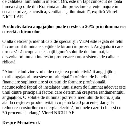
de calitatea iluminatului interior. Ori, este un fapt cunoscut de toată
lumea că școlile din România au din proiectare carențe majore în
ceea ce privește acustica, ventilația și iluminatul”, explică Viorel
NICULAE.
Productivitatea angajaților poate crește cu 20% prin iluminarea
corectă a birourilor
O altă deficiență identificată de specialiștii VEM este legată de felul
în care sunt iluminate spațiile de birouri în prezent. Angajatorii care
urmează să ocupe acele spații ignoră soluțiile de iluminat, iar
dezvoltatorii nu au interes în promovarea unor sisteme de calitate
ridicată.
“Atunci când vine vorba de creșterea productivității angajaților,
marii angajatori investesc în principal în oferirea de beneficii
financiare suplimentare și cursuri de formare profesională,
necunoscând faptul că instalarea unui sistem de iluminat adecvat este
unul dintre principalii factori care determină creșterea randamentului
angajaților. O soluție de iluminat potrivită mediului de lucru, ajută
atât la creșterea productivității cu până la 20 procente, dar și la
reducerea costurilor cu energia electrică, în unele cazuri chiar și cu
50 procente”, adaugă Viorel NICULAE.
Despre Menatwork