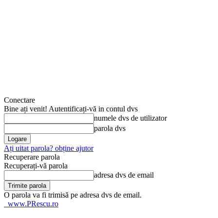
Conectare
Bine ați venit! Autentificați-vă in contul dvs
numele dvs de utilizator
parola dvs
Ați uitat parola? obține ajutor
Recuperare parola
Recuperați-vă parola
adresa dvs de email
O parola va fi trimisă pe adresa dvs de email.
www.PRescu.ro