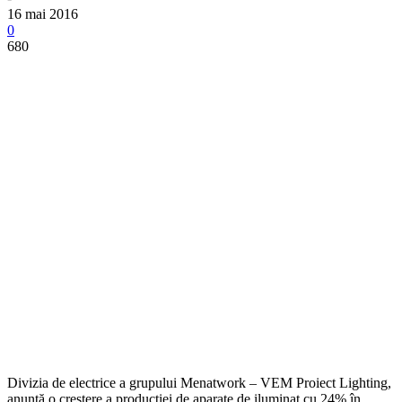
16 mai 2016
0
680
Divizia de electrice a grupului Menatwork – VEM Proiect Lighting,
anunță o creștere a producției de aparate de iluminat cu 24% în