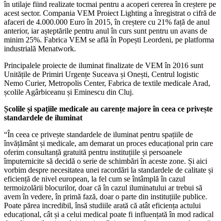
în utilaje fiind realizate tocmai pentru a acoperi cererea în creștere pe
acest sector. Compania VEM Proiect Lighting a înregistrat o cifră de
afaceri de 4.000.000 Euro în 2015, în creștere cu 21% față de anul
anterior, iar așteptările pentru anul în curs sunt pentru un avans de
minim 25%. Fabrica VEM se află în Popești Leordeni, pe platforma
industrială Menatwork.
Principalele proiecte de iluminat finalizate de VEM în 2016 sunt
Unitățile de Primiri Urgențe Suceava și Onești, Centrul logistic
Nemo Curier, Metropolis Center, Fabrica de textile medicale Arad,
școlile Agârbiceanu și Eminescu din Cluj.
Școlile și spațiile medicale au carențe majore în ceea ce privește
standardele de iluminat
“În ceea ce privește standardele de iluminat pentru spațiile de
învățământ și medicale, am demarat un proces educațional prin care
oferim consultanță gratuită pentru instituțiile și persoanele
împuternicite să decidă o serie de schimbări în aceste zone. Și aici
vorbim despre necesitatea unei racordări la standardele de calitate și
eficiență de nivel european, la fel cum se întâmplă în cazul
termoizolării blocurilor, doar că în cazul iluminatului ar trebui să
avem în vedere, în primă fază, doar o parte din instituțiile publice.
Poate părea incredibil, însă studiile arată că atât eficiența actului
educațional, cât și a celui medical poate fi influențată în mod radical