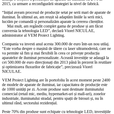
2015, ca urmare a reconfigurării strategiei la nivel de fabrică.
“Inițial aveam procesul de producție setat pe serii mari de aparate de
iluminat. În ultimul an, am reușit să adaptăm liniile la serii mici,
lucrăm pe comandă și personalizăm aparate la cererea clienților.
Mai mult, am regândit complet gama de produse și am făcut
conversia la tehnologia LED”, declară Viorel NICULAE,
administrator al VEM Proiect Lighting.
Compania va investi anul acesta 300.000 de euro într-un nou utilaj.
“Este vorba despre o mașină de tăiere cu laser ultramodernă, care ne
va permite să fim și mai flexibili în ceea ce privește producția
aparatelor de iluminat personalizate. Această investiție se adaugă la
cei 500.000 de euro direcționați din 2013 până în prezent în reutilare
și optimizarea fluxurilor de fabricație”, precizează Viorel
NICULAE.
VEM Proiect Lighting are în portofoliu în acest moment peste 2400
de modele de aparate de iluminat, iar capacitatea de producție este
de 1000 unități pe zi. Aceste produse sunt destinate iluminatului
comercial (retail mic, mediu, hypemarket-uri și mall-uri), zonelor
industriale, iluminatului stradal, pentru spații de birouri și, nu în
ultimul rând, sectorului rezidențial.
Peste 70% din produse sunt echipate cu tehnologie LED, investițiile