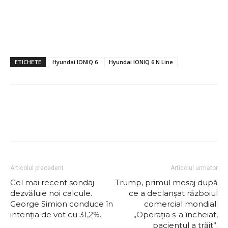
ETICHETE
Hyundai IONIQ 6
Hyundai IONIQ 6 N Line
Articolul precedent
Articolul următor
Cel mai recent sondaj
Trump, primul mesaj după
dezvăluie noi calcule.
ce a declanșat războiul
George Simion conduce în
comercial mondial:
intenția de vot cu 31,2%.
„Operația s-a încheiat,
pacientul a trăit”.