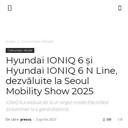
Acasă
Comunicari oficiale
Comunicari oficiale
Hyundai IONIQ 6 și
Hyundai IONIQ 6 N Line,
dezvăluite la Seoul
Mobility Show 2025
IONIQ 6 a evoluat de la un singur model Electrified
Streamliner la o gamă distinctă
De către
prescu
-
3 aprilie 2025
569
0