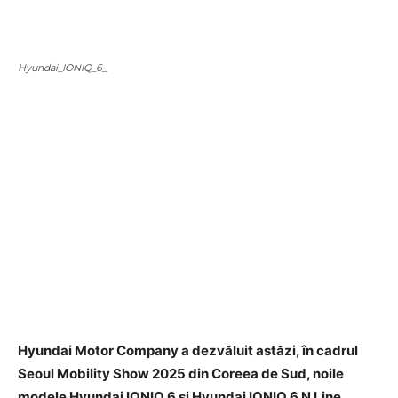
Hyundai_IONIQ_6_
Hyundai Motor Company a dezvăluit astăzi, în cadrul
Seoul Mobility Show 2025 din Coreea de Sud, noile
modele Hyundai IONIQ 6 și Hyundai IONIQ 6 N Line,