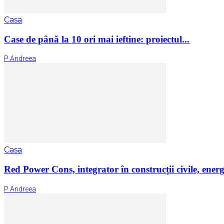
Casa
Case de până la 10 ori mai ieftine: proiectul...
P Andreea
Casa
Red Power Cons, integrator în construcții civile, energ
P Andreea