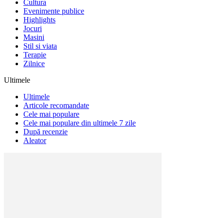
Cultura
Evenimente publice
Highlights
Jocuri
Masini
Stil si viata
Terapie
Zilnice
Ultimele
Ultimele
Articole recomandate
Cele mai populare
Cele mai populare din ultimele 7 zile
După recenzie
Aleator