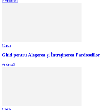
P Andreea
Casa
Ghid pentru Alegerea și Întreținerea Pardoselilor
AndreaS
Casa