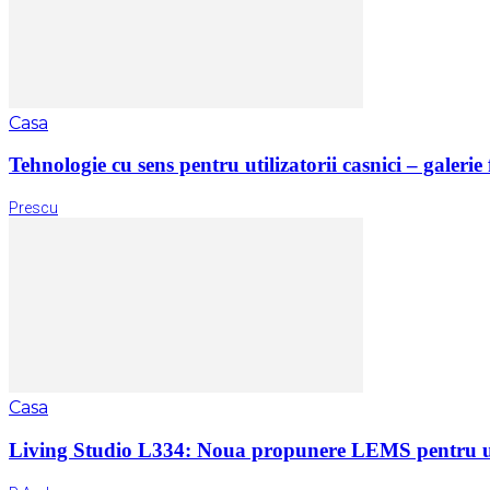
Casa
Tehnologie cu sens pentru utilizatorii casnici – galerie 
Prescu
Casa
Living Studio L334: Noua propunere LEMS pentru un