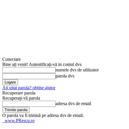
Conectare
Bine ați venit! Autentificați-vă in contul dvs
numele dvs de utilizator
parola dvs
Ați uitat parola? obține ajutor
Recuperare parola
Recuperați-vă parola
adresa dvs de email
O parola va fi trimisă pe adresa dvs de email.
www.PRescu.ro