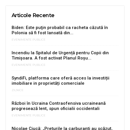
Articole Recente
Biden: Este puţin probabil ca racheta căzută în
Polonia să fi fost lansată din...
EVENIMENTE PUBLICE
Incendiu la Spitalul de Urgență pentru Copii din
Timișoara. A fost activat Planul Roșu...
EVENIMENTE PUBLICE
SyndiFi, platforma care oferă acces la investiții
imobiliare in proprietăți comerciale
ZILNICE
Război în Ucraina Contraofensiva ucraineană
progresează lent, spun oficialii occidentali
EVENIMENTE PUBLICE
Nicolae Ciucă: „Prețurile la carburanți au scăzut,