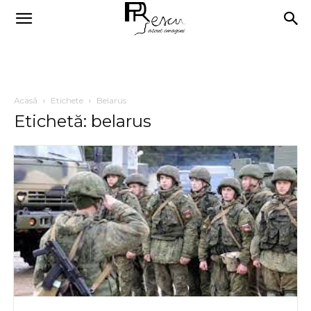
Acasă
Etichete
Belarus
Etichetă: belarus