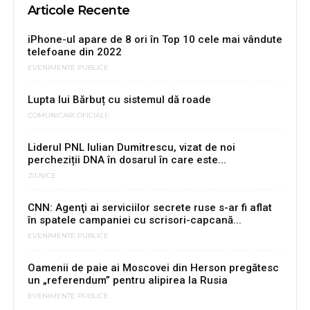
Articole Recente
iPhone-ul apare de 8 ori în Top 10 cele mai vândute
telefoane din 2022
EVENIMENTE PUBLICE
Lupta lui Bărbuț cu sistemul dă roade
COMUNICARI OFICIALE
Liderul PNL Iulian Dumitrescu, vizat de noi
percheziții DNA în dosarul în care este...
ZILNICE
CNN: Agenţi ai serviciilor secrete ruse s-ar fi aflat
în spatele campaniei cu scrisori-capcană...
EVENIMENTE PUBLICE
Oamenii de paie ai Moscovei din Herson pregătesc
un „referendum” pentru alipirea la Rusia
EVENIMENTE PUBLICE