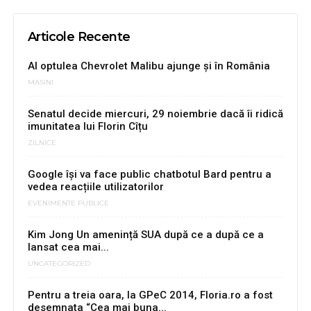
Articole Recente
Al optulea Chevrolet Malibu ajunge şi în România
MASINI
Senatul decide miercuri, 29 noiembrie dacă îi ridică
imunitatea lui Florin Cîțu
ZILNICE
Google își va face public chatbotul Bard pentru a
vedea reacțiile utilizatorilor
EVENIMENTE PUBLICE
Kim Jong Un amenință SUA după ce a după ce a
lansat cea mai...
UNCATEGORIZED
Pentru a treia oara, la GPeC 2014, Floria.ro a fost
desemnata “Cea mai buna...