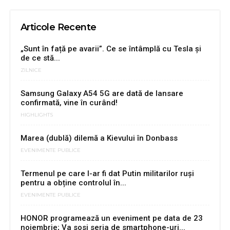
Articole Recente
„Sunt în față pe avarii”. Ce se întâmplă cu Tesla și
de ce stă...
ZILNICE
Samsung Galaxy A54 5G are dată de lansare
confirmată, vine în curând!
HIGHLIGHTS
Marea (dublă) dilemă a Kievului în Donbass
EVENIMENTE PUBLICE
Termenul pe care l-ar fi dat Putin militarilor ruși
pentru a obține controlul în...
EVENIMENTE PUBLICE
HONOR programează un eveniment pe data de 23
noiembrie; Va sosi seria de smartphone-uri...