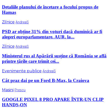
Detaliile planului de încetare a focului propus de
Hamas
Zilnice
AndreaS
PSD ar obține 31% din voturi dacă duminică ar fi
alegeri europarlamentare. AUR, la...
Zilnice
AndreaS
Ministerul rus al Apărării susține că România se află
printre țările care trimit cei...
Evenimente publice
AndreaS
Cât praz dai pe un Ford B-Max, la Craiova
Masini
Prescu
GOOGLE PIXEL 8 PRO APARE ÎNTR-UN CLIP
HANDS-ON