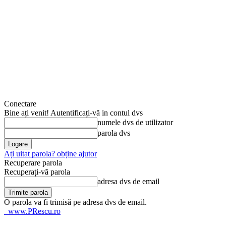
Conectare
Bine ați venit! Autentificați-vă in contul dvs
numele dvs de utilizator
parola dvs
Ați uitat parola? obține ajutor
Recuperare parola
Recuperați-vă parola
adresa dvs de email
O parola va fi trimisă pe adresa dvs de email.
www.PRescu.ro