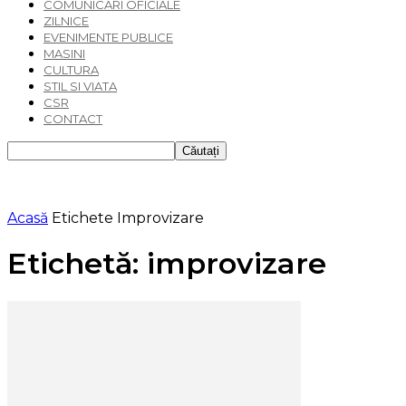
COMUNICARI OFICIALE
ZILNICE
EVENIMENTE PUBLICE
MASINI
CULTURA
STIL SI VIATA
CSR
CONTACT
Acasă
Etichete
Improvizare
Etichetă: improvizare