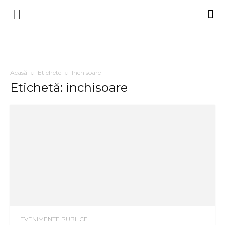
Acasă
Etichete
Inchisoare
Etichetă: inchisoare
EVENIMENTE PUBLICE