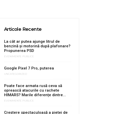
Articole Recente
La cât ar putea ajunge litrul de
benzină și motorină după plafonare?
Propunerea PSD
EVENIMENTE PUBLICE
Google Pixel 7 Pro, puterea
UNCATEGORIZED
Poate face armata rusă ceva să
oprească atacurile cu rachete
HIMARS? Marile diferențe dintre...
EVENIMENTE PUBLICE
Creștere spectaculoasă a pieței de