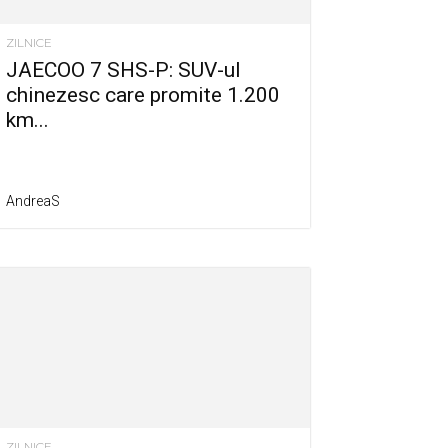
ZILNICE
JAECOO 7 SHS-P: SUV-ul
chinezesc care promite 1.200
km...
AndreaS
ZILNICE