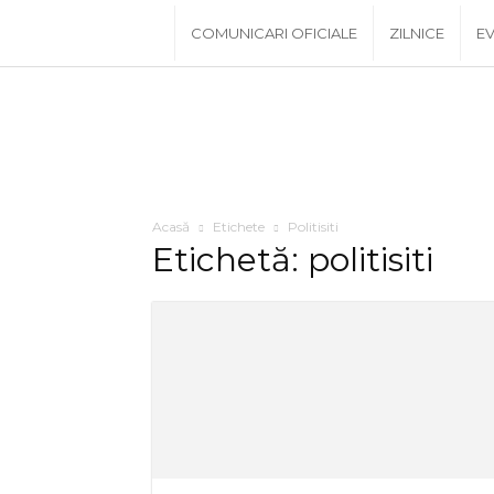
www.PRescu.ro
COMUNICARI OFICIALE
ZILNICE
EV
Acasă
Etichete
Politisiti
Etichetă: politisiti