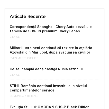
Articole Recente
Corespondență Shanghai: Chery Auto dezvăluie
familia de SUV-uri premium Chery Lepas
ZILNICE
Militarii ucraineni continuă să reziste în oţelăria
Azovstal din Mariupol, după evacuarea civililor
EVENIMENTE PUBLICE
Ce se înâmplă dacă câștigă Rusia războiul
ZILNICE
STIHL România continuă investițiile la nivelul
compartimentelor service
COMUNICARI OFICIALE
Evoluția Stilului: OMODA 9 SHS-P Black Edition