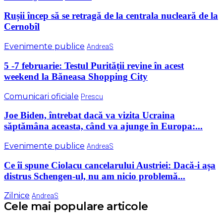
Rușii încep să se retragă de la centrala nucleară de la
Cernobîl
Evenimente publice
AndreaS
5 -7 februarie: Testul Purității revine în acest
weekend la Băneasa Shopping City
Comunicari oficiale
Prescu
Joe Biden, întrebat dacă va vizita Ucraina
săptămâna aceasta, când va ajunge în Europa:...
Evenimente publice
AndreaS
Ce îi spune Ciolacu cancelarului Austriei: Dacă-i așa
distrus Schengen-ul, nu am nicio problemă...
Zilnice
AndreaS
Cele mai populare articole