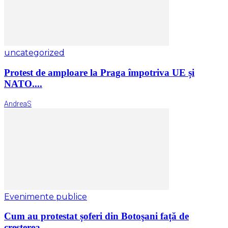
uncategorized
Protest de amploare la Praga împotriva UE și
NATO....
AndreaS
Evenimente publice
Cum au protestat șoferi din Botoşani față de
creșterea...