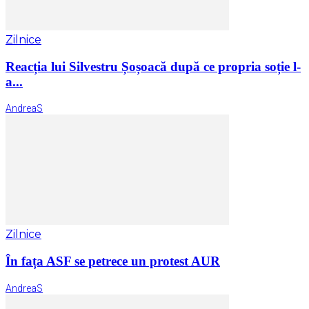
Zilnice
Reacția lui Silvestru Șoșoacă după ce propria soție l-
a...
AndreaS
Zilnice
În fața ASF se petrece un protest AUR
AndreaS