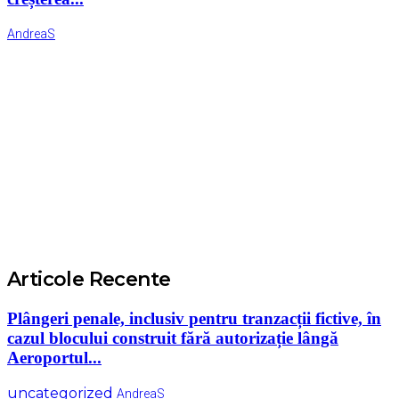
AndreaS
Articole Recente
Plângeri penale, inclusiv pentru tranzacții fictive, în
cazul blocului construit fără autorizație lângă
Aeroportul...
uncategorized
AndreaS