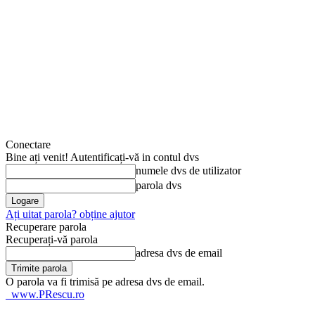
Conectare
Bine ați venit! Autentificați-vă in contul dvs
numele dvs de utilizator
parola dvs
Ați uitat parola? obține ajutor
Recuperare parola
Recuperați-vă parola
adresa dvs de email
O parola va fi trimisă pe adresa dvs de email.
www.PRescu.ro