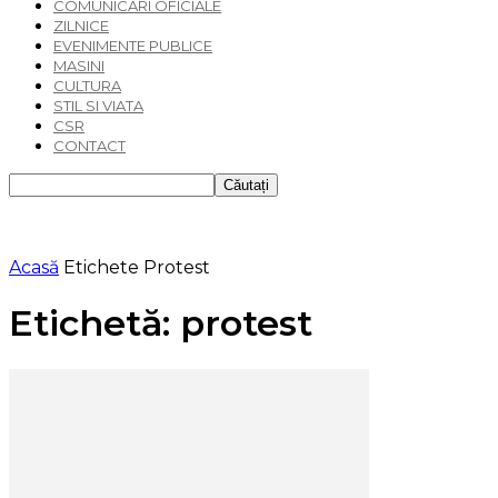
COMUNICARI OFICIALE
ZILNICE
EVENIMENTE PUBLICE
MASINI
CULTURA
STIL SI VIATA
CSR
CONTACT
Acasă
Etichete
Protest
Etichetă: protest