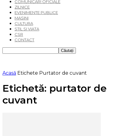
COMUNICARI OFICIALE
ZILNICE
EVENIMENTE PUBLICE
MASINI
CULTURA
STIL SI VIATA
CSR
CONTACT
Acasă
Etichete
Purtator de cuvant
Etichetă: purtator de
cuvant