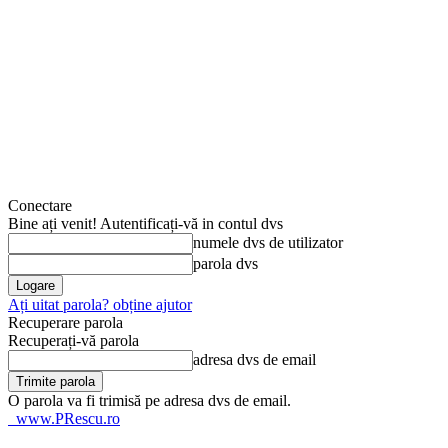
Conectare
Bine ați venit! Autentificați-vă in contul dvs
numele dvs de utilizator
parola dvs
Ați uitat parola? obține ajutor
Recuperare parola
Recuperați-vă parola
adresa dvs de email
O parola va fi trimisă pe adresa dvs de email.
www.PRescu.ro