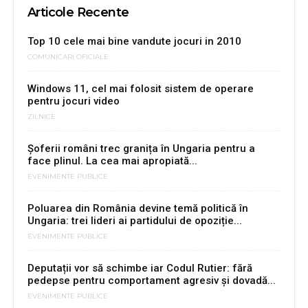
Articole Recente
Top 10 cele mai bine vandute jocuri in 2010
COMUNICARI OFICIALE
Windows 11, cel mai folosit sistem de operare
pentru jocuri video
ZILNICE
Șoferii români trec granița în Ungaria pentru a
face plinul. La cea mai apropiată...
EVENIMENTE PUBLICE
Poluarea din România devine temă politică în
Ungaria: trei lideri ai partidului de opoziție...
EVENIMENTE PUBLICE
Deputații vor să schimbe iar Codul Rutier: fără
pedepse pentru comportament agresiv și dovadă...
EVENIMENTE PUBLICE