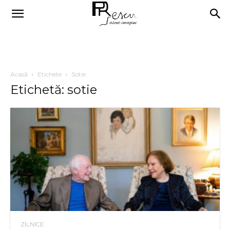
Acasă
Etichete
Sotie
Etichetă: sotie
ZILNICE