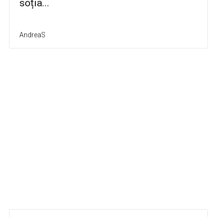
soția...
AndreaS