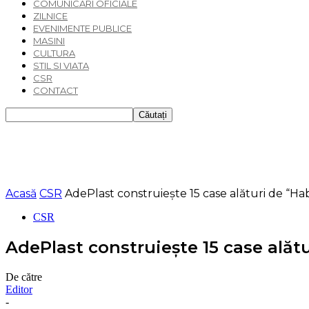
COMUNICARI OFICIALE
ZILNICE
EVENIMENTE PUBLICE
MASINI
CULTURA
STIL SI VIATA
CSR
CONTACT
Acasă
CSR
AdePlast construieşte 15 case alături de “Ha
CSR
AdePlast construieşte 15 case alăt
De către
Editor
-