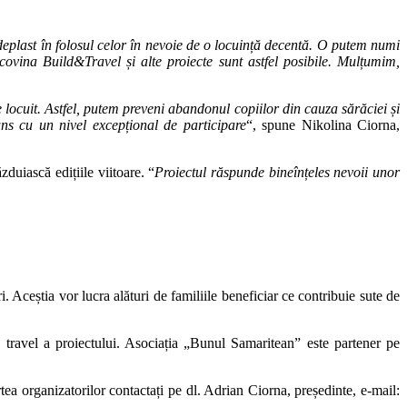
Adeplast în folosul celor în nevoie de o locuință decentă. O putem numi
ina Build&Travel și alte proiecte sunt astfel posibile. Mulțumim,
e locuit. Astfel, putem preveni abandonul copiilor din cauza sărăciei și
uns cu un nivel excepțional de participare
“, spune Nikolina Ciorna,
duiască edițiile viitoare. “
Proiectul r
ă
spunde bineînțeles nevoii unor
. Aceștia vor lucra alături de familiile beneficiar ce contribuie sute de
travel a proiectului. Asociația „Bunul Samaritean” este partener pe
ea organizatorilor contactați pe dl. Adrian Ciorna, președinte, e-mail: