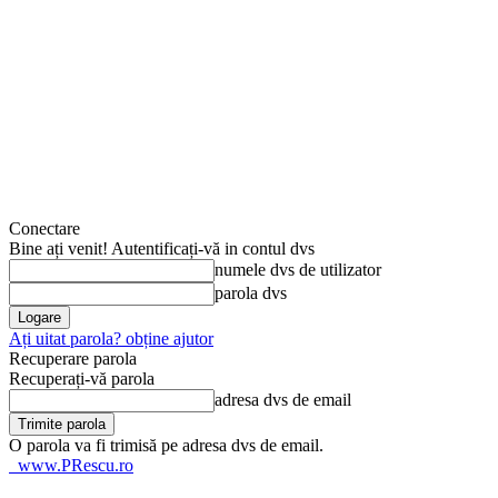
Conectare
Bine ați venit! Autentificați-vă in contul dvs
numele dvs de utilizator
parola dvs
Ați uitat parola? obține ajutor
Recuperare parola
Recuperați-vă parola
adresa dvs de email
O parola va fi trimisă pe adresa dvs de email.
www.PRescu.ro