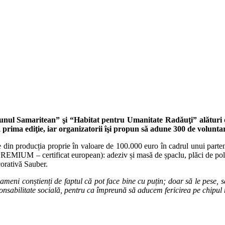
ul Samaritean” şi “Habitat pentru Umanitate Radăuţi” alături de c
rima ediţie, iar organizatorii îşi propun să adune 300 de voluntar
din producția proprie în valoare de 100.000 euro în cadrul unui parten
EMIUM – certificat european): adeziv și masă de șpaclu, plăci de pol
orativă Sauber.
eni conștienți de faptul că pot face bine cu puțin; doar să le pese, s
ponsabilitate socială, pentru ca împreună să aducem fericirea pe chipul