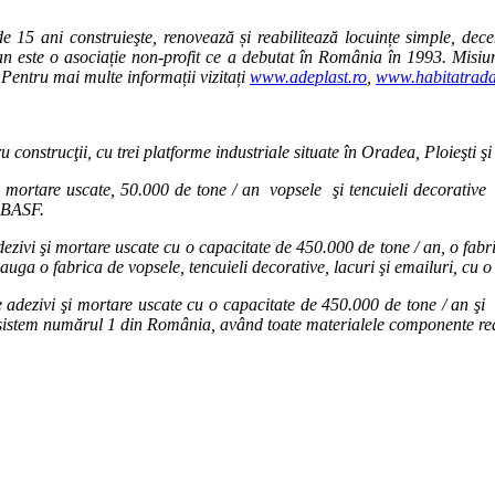
e 15 ani construieşte, renovează și reabilitează locuințe simple, dece
an
este o asociație non-profit ce a debutat în România în 1993. Misiun
.
Pentru mai multe informații vizitați
www.adeplast.ro
,
www.habitatrada
construcţii, cu trei platforme industriale situate în Oradea, Ploieşti 
i mortare uscate, 50.000 de tone / an vopsele şi tencuieli decorative
a BASF.
adezivi şi mortare uscate cu o capacitate de 450.000 de tone / an, o fab
dauga o fabrica de vopsele, tencuieli decorative, lacuri şi emailuri, cu 
e adezivi şi mortare uscate cu o capacitate de 450.000 de tone / an şi
sistem numărul 1 din România, având toate materialele componente reali