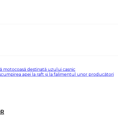
că motocoasă destinată uzului casnic
cumpirea apei la raft și la falimentul unor producători
OR