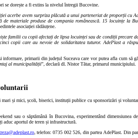
i se dorește a fi extins la nivelul întregii Bucovine.
etiției acerbe avem surpriza plăcută a unui parteneriat de proporții cu 
ă de materiale produse de compania românească. 15 locuințe la Bucov
edintele asociației rădăuțene.
te familii cu copii afectați de lipsa locuinței sau de condiții precare d
 cinci copii care au nevoie de solidaritatea tuturor. AdePlast a răsp
i informare, primarii din județul Suceava care vor putea afla cum să găz
taj al municipalității
”, declară dl. Nistor Tătar, primarul municipiului.
oluntarii
și mici, școli, biserici, instituții publice cu sponsorizări și voluntari
n weekend sau o săptămână în Bucovina, experimentând dimensiunea de 
 aduc aportul de teren și infrastructură.
streza@adeplast.ro
, telefon: 0735 002 526, din partea AdePlast. Din part