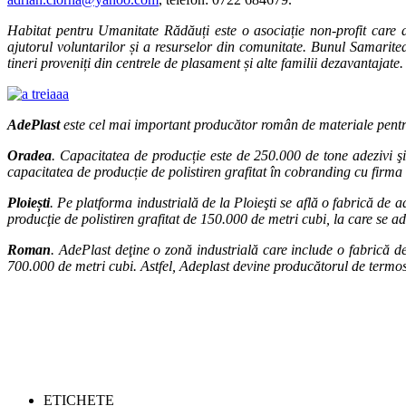
Habitat pentru Umanitate Rădăuți
este o asociație non-profit
care d
ajutorul voluntarilor și a resurselor din comunitate.
Bunul Samarite
tineri proveniți din centrele de plasament și alte familii dezavantajate
AdePlast
este cel mai important producător român de materiale pentru 
Oradea
. Capacitatea de producție este de 250.000 de tone adezivi ş
capacitatea de producție de polistiren grafitat în cobranding cu firm
Ploiești
. Pe platforma industrială de la Ploieşti se află o fabrică de 
producţie de polistiren grafitat de 150.000 de metri cubi, la care se a
Roman
. AdePlast deţine o zonă industrială care include o fabrică d
700.000 de metri cubi. Astfel, Adeplast devine producătorul de termo
ETICHETE