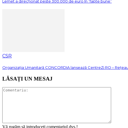
Lemet a direcționat peste 300.000 de euro în ”fapte bune”
CSR
Organizația Umanitară CONCORDIA lansează CentreZi RO – Rețeaua Na
LĂSAȚI UN MESAJ
Vă rugăm să introduceți comentariul dvs.!