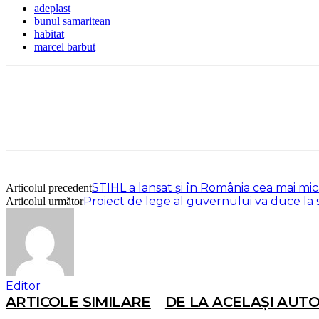
adeplast
bunul samaritean
habitat
marcel barbut
STIHL a lansat și în România cea mai mi
Articolul precedent
Proiect de lege al guvernului va duce la s
Articolul următor
Editor
ARTICOLE SIMILARE
DE LA ACELAȘI AUT