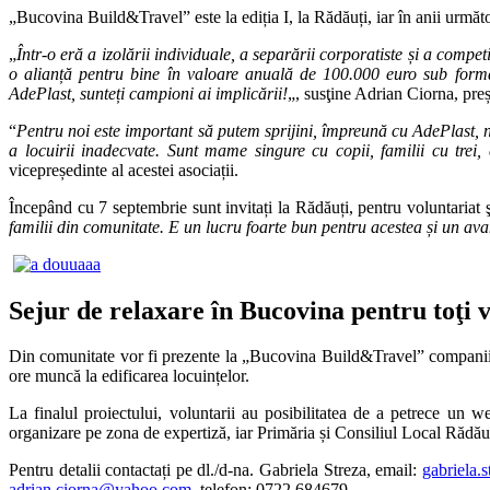
„Bucovina Build&Travel” este la ediția I, la Rădăuți, iar în anii următor
„
Într-o eră a izolării individuale, a separării corporatiste și a comp
o alianță pentru bine în valoare anuală de 100.000 euro sub form
AdePlast, sunteți campioni ai implicării!
„, susţine Adrian Ciorna, preș
“
Pentru
noi este important să putem sprijini, împreună cu AdePlast, niș
a locuirii inadecvate. Sunt mame singure cu copii, familii cu trei,
vicepreședinte al acestei asociații.
Începând cu 7 septembrie sunt invitați la Rădăuți, pentru voluntariat ş
familii din comunitate. E un lucru foarte bun pentru acestea și un avan
Sejur de relaxare în Bucovina pentru toţi v
Din comunitate vor fi prezente la „Bucovina Build&Travel” companii mari 
ore muncă la edificarea locuințelor.
La finalul proiectului, voluntarii au posibilitatea de a petrece u
organizare pe zona de expertiză, iar Primăria și Consiliul Local Rădăuți
Pentru detalii contactați pe dl./d-na. Gabriela Streza, email:
gabriela.
adrian.ciorna@yahoo.com
, telefon: 0722 684679.