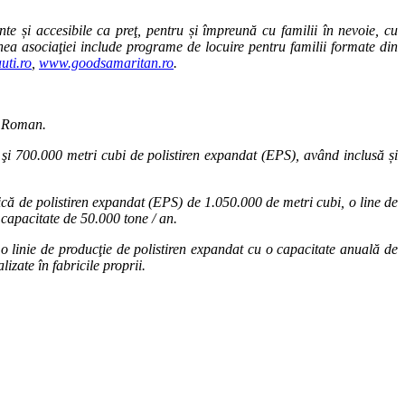
nte și accesibile ca preţ, pentru și împreună cu familii în nevoie, cu
ea asociaţiei include programe de locuire pentru familii formate din
uti.ro
,
www.goodsamaritan.ro
.
şi Roman.
 şi 700.000 metri cubi de polistiren expandat (EPS), având inclusă și
rică de polistiren expandat (EPS) de 1.050.000 de metri cubi, o line de
o capacitate de 50.000 tone / an.
 o linie de producţie de polistiren expandat cu o capacitate anuală de
zate în fabricile proprii.