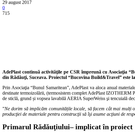
29 august 2017
0
715
AdePlast continuă activităţile pe CSR împreună cu Asociaţia “Bun
din Rădăuţi, Suceava. Proiectul “Bucovina Build&Travel” este la p
Prin Asociaţia “Bunul Samaritean”, AdePlast va aloca anual materiale 
destinate termoizolării, (termosistem complet AdePlast IZOTHERM PR
de sticlă, grund și vopsea lavabilă AERIA SuperWeiss şi tencuială dec
”
Ne dorim să implicăm comunitățile locale, să facem cât mai mulți oam
producţiei de materiale pentru construcţii să îşi asume acţiuni de res
Primarul Rădăuţiului– implicat în proiect