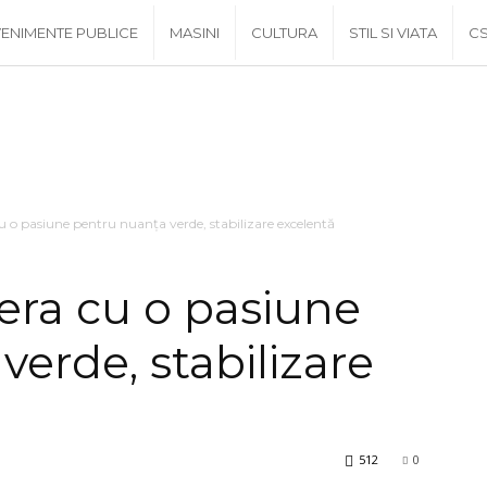
ENIMENTE PUBLICE
MASINI
CULTURA
STIL SI VIATA
C
 o pasiune pentru nuanţa verde, stabilizare excelentă
era cu o pasiune
erde, stabilizare
512
0