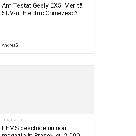
Am Testat Geely EX5: Merită
SUV-ul Electric Chinezesc?
AndreaS
FEATURED
LEMS deschide un nou
magazin în Brașov, cu 2.000...