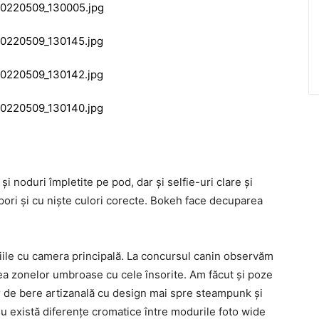
i noduri împletite pe pod, dar şi selfie-uri clare şi
e pori şi cu nişte culori corecte. Bokeh face decuparea
afiile cu camera principală. La concursul canin observăm
ea zonelor umbroase cu cele însorite. Am făcut şi poze
or de bere artizanală cu design mai spre steampunk şi
ă nu există diferenţe cromatice între modurile foto wide