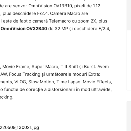
de are senzor OmniVision OV13B10, pixeli de 1.12
e, plus deschidere F/2.4. Camera Macro are
i este de fapt o cameră Telemacro cu zoom 2X, plus
r
OmniVision OV32B40
de 32 MP şi deschidere F/2.4,
, Movie Frame, Super Macro, Tilt Shift şi Burst. Avem
 RAW, Focus Tracking şi următoarele moduri Extra:
ments, VLOG, Slow Motion, Time Lapse, Movie Effects,
o funcţie de corecţie a distorsionării în mod ultrawide,
acking.