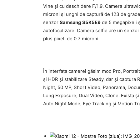
Vine şi cu deschidere F/1.9. Camera ultrawi
microni şi unghi de captură de 123 de grad
senzor
Samsung S5K5E9
de 5 megapixeli ş
autofocalizare. Camera selfie are un senzo
plus pixeli de 0.7 microni.
În interfaţa camerei găsim mod Pro, Portrait
şi HDR şi stabilizare Steady, dar şi captura
Night, 50 MP, Short Video, Panorama, Docu
Long Exposure, Dual Video, Clone. Exista şi 
Auto Night Mode, Eye Tracking şi Motion Tr