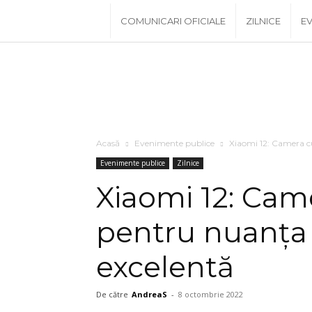
www.PRescu.ro
COMUNICARI OFICIALE
ZILNICE
EV
Acasă
Evenimente publice
Xiaomi 12: Camera cu
Evenimente publice
Zilnice
Xiaomi 12: Cam
pentru nuanţa v
excelentă
De către
AndreaS
-
8 octombrie 2022