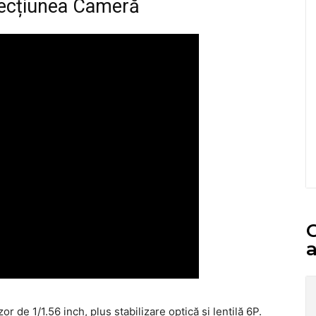
secțiunea Cameră
C
a
r de 1/1.56 inch, plus stabilizare optică şi lentilă 6P.