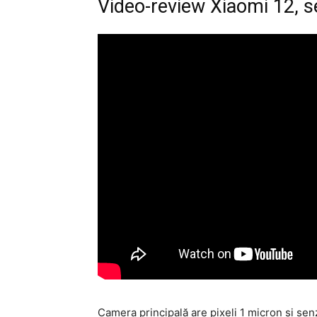
Video-review Xiaomi 12, 
Camera principală are pixeli 1 micron şi senzo