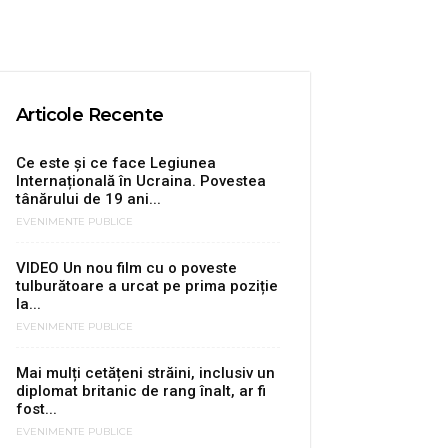
Articole Recente
Ce este și ce face Legiunea
Internațională în Ucraina. Povestea
tânărului de 19 ani...
EVENIMENTE PUBLICE
VIDEO Un nou film cu o poveste
tulburătoare a urcat pe prima poziție
la...
EVENIMENTE PUBLICE
Mai mulți cetățeni străini, inclusiv un
diplomat britanic de rang înalt, ar fi
fost...
EVENIMENTE PUBLICE