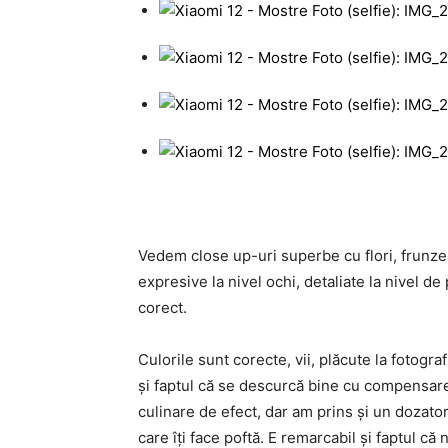
Vedem close up-uri superbe cu flori, frunze ş
expresive la nivel ochi, detaliate la nivel d
corect.
Culorile sunt corecte, vii, plăcute la fotogr
şi faptul că se descurcă bine cu compensar
culinare de efect, dar am prins şi un dozat
care îţi face poftă. E remarcabil şi faptul c