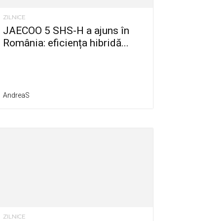
ZILNICE
JAECOO 5 SHS-H a ajuns în
România: eficiența hibridă...
AndreaS
ZILNICE