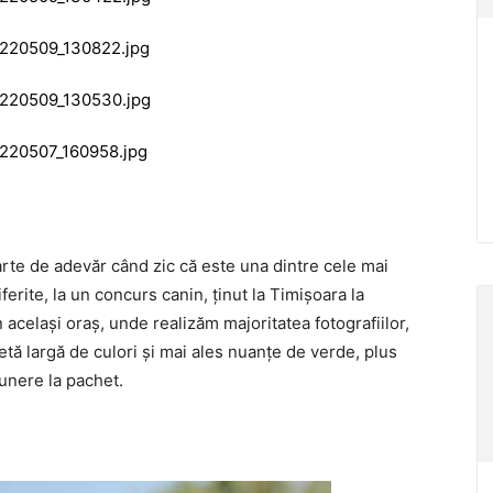
rte de adevăr când zic că este una dintre cele mai
ferite, la un concurs canin, ţinut la Timişoara la
n acelaşi oraş, unde realizăm majoritatea fotografiilor,
tă largă de culori şi mai ales nuanţe de verde, plus
unere la pachet.