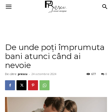
De unde poți împrumuta
bani atunci când ai
nevoie
De către
prescu
-
24 octombrie 2024
677
0