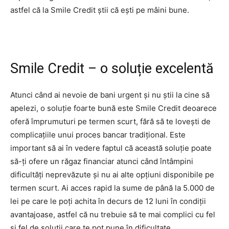
astfel că la Smile Credit știi că ești pe mâini bune.
Smile Credit – o soluție excelentă
Atunci când ai nevoie de bani urgent și nu știi la cine să
apelezi, o soluție foarte bună este Smile Credit deoarece
oferă împrumuturi pe termen scurt, fără să te lovești de
complicațiile unui proces bancar tradițional. Este
important să ai în vedere faptul că această soluție poate
să-ți ofere un răgaz financiar atunci când întâmpini
dificultăți neprevăzute și nu ai alte opțiuni disponibile pe
termen scurt. Ai acces rapid la sume de până la 5.000 de
lei pe care le poți achita în decurs de 12 luni în condiții
avantajoase, astfel că nu trebuie să te mai complici cu fel
și fel de soluții care te pot pune în dificultate.