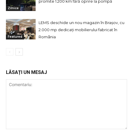
promite 1.200 km fără oprire la pompă
Zilnice
LEMS deschide un nou magazin în Brașov, cu
2.000 mp dedicați mobilierului fabricat în
România
Featured
LĂSAȚI UN MESAJ