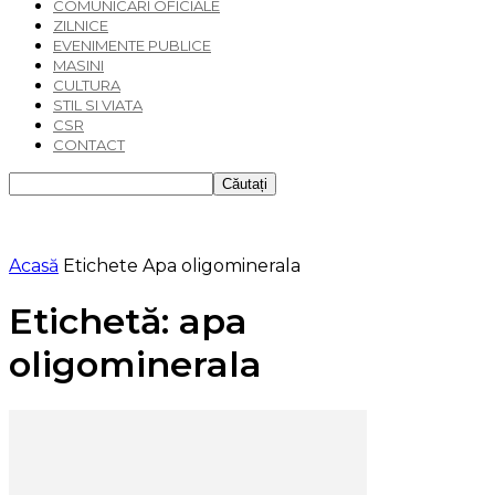
COMUNICARI OFICIALE
ZILNICE
EVENIMENTE PUBLICE
MASINI
CULTURA
STIL SI VIATA
CSR
CONTACT
Acasă
Etichete
Apa oligominerala
Etichetă: apa
oligominerala