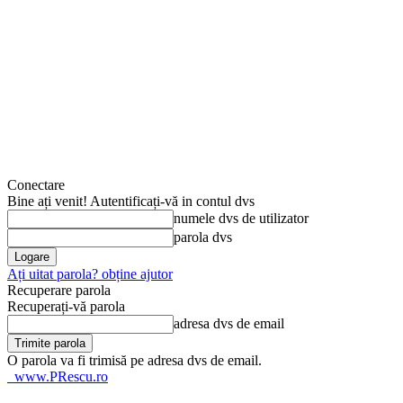
Conectare
Bine ați venit! Autentificați-vă in contul dvs
numele dvs de utilizator
parola dvs
Ați uitat parola? obține ajutor
Recuperare parola
Recuperați-vă parola
adresa dvs de email
O parola va fi trimisă pe adresa dvs de email.
www.PRescu.ro