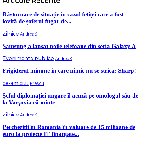
Articole Recente
Răsturnare de situație în cazul fetiței care a fost
lovită de șoferul fugar de...
Zilnice
AndreaS
Samsung a lansat noile telefoane din seria Galaxy A
Evenimente publice
AndreaS
Frigiderul minune in care nimic nu se strica: Sharp!
ce-am citit
Prescu
Șeful diplomației ungare îl acuză pe omologul său de
la Varşovia că minte
Zilnice
AndreaS
Perchezitii în Romania în valuare de 15 milioane de
euro la proiecte IT finanțate...