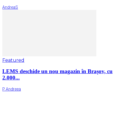
AndreaS
Featured
LEMS deschide un nou magazin în Brașov, cu
2.000...
P Andreea