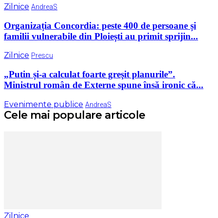
Zilnice
AndreaS
Organizația Concordia: peste 400 de persoane și
familii vulnerabile din Ploiești au primit sprijin...
Zilnice
Prescu
„​Putin și-a calculat foarte greşit planurile”.
Ministrul român de Externe spune însă ironic că...
Evenimente publice
AndreaS
Cele mai populare articole
Zilnice