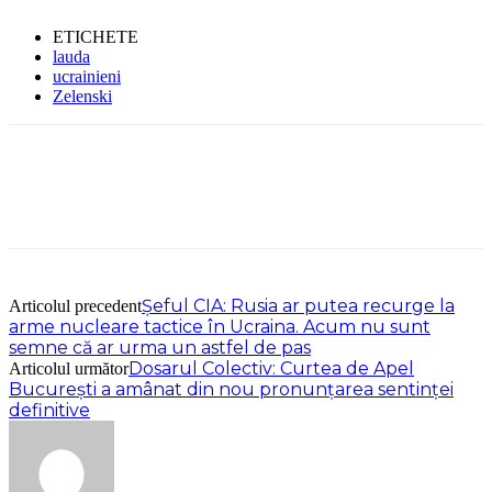
ETICHETE
lauda
ucrainieni
Zelenski
Șeful CIA: Rusia ar putea recurge la
Articolul precedent
arme nucleare tactice în Ucraina. Acum nu sunt
semne că ar urma un astfel de pas
Dosarul Colectiv: Curtea de Apel
Articolul următor
Bucureşti a amânat din nou pronunțarea sentinţei
definitive