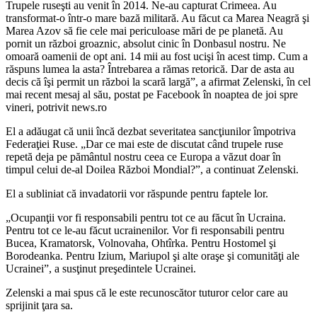
Trupele ruseşti au venit în 2014. Ne-au capturat Crimeea. Au
transformat-o într-o mare bază militară. Au făcut ca Marea Neagră şi
Marea Azov să fie cele mai periculoase mări de pe planetă. Au
pornit un război groaznic, absolut cinic în Donbasul nostru. Ne
omoară oamenii de opt ani. 14 mii au fost ucişi în acest timp. Cum a
răspuns lumea la asta? Întrebarea a rămas retorică. Dar de asta au
decis că îşi permit un război la scară largă”, a afirmat Zelenski, în cel
mai recent mesaj al său, postat pe Facebook în noaptea de joi spre
vineri, potrivit news.ro
El a adăugat că unii încă dezbat severitatea sancţiunilor împotriva
Federaţiei Ruse. „Dar ce mai este de discutat când trupele ruse
repetă deja pe pământul nostru ceea ce Europa a văzut doar în
timpul celui de-al Doilea Război Mondial?”, a continuat Zelenski.
El a subliniat că invadatorii vor răspunde pentru faptele lor.
„Ocupanţii vor fi responsabili pentru tot ce au făcut în Ucraina.
Pentru tot ce le-au făcut ucrainenilor. Vor fi responsabili pentru
Bucea, Kramatorsk, Volnovaha, Ohtîrka. Pentru Hostomel şi
Borodeanka. Pentru Izium, Mariupol şi alte oraşe şi comunităţi ale
Ucrainei”, a susţinut preşedintele Ucrainei.
Zelenski a mai spus că le este recunoscător tuturor celor care au
sprijinit ţara sa.