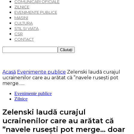
COMUNICARI OFICIALE
ZILNICE
EVENIMENTE PUBLICE
MASINI
CULTURA
STIL SI VIATA
CSR
CONTACT
Acasă
Evenimente publice
Zelenski laudă curajul
ucrainenilor care au arătat că ”navele ruseşti pot
merge…...
Evenimente publice
Zilnice
Zelenski laudă curajul
ucrainenilor care au arătat că
”navele ruseşti pot merge… doar