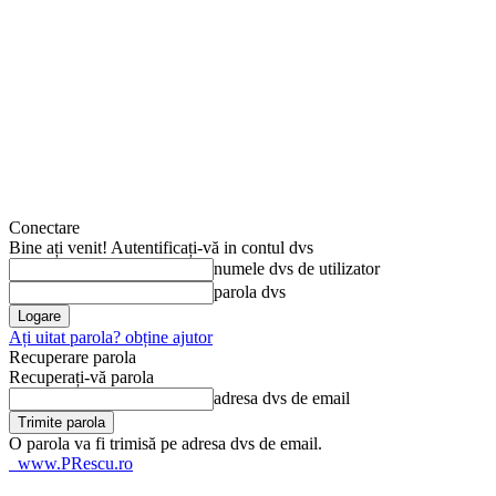
Conectare
Bine ați venit! Autentificați-vă in contul dvs
numele dvs de utilizator
parola dvs
Ați uitat parola? obține ajutor
Recuperare parola
Recuperați-vă parola
adresa dvs de email
O parola va fi trimisă pe adresa dvs de email.
www.PRescu.ro