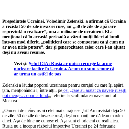
Preşedintele Ucrainei, Volodimir Zelenski, a afirmat că Ucraina
a rezistat 50 de zile invaziei ruse, iar „50 de zile de apărare
reprezintă o realizare”, una a milioane de ucraineni. El a
menţionat că în această perioadă a văzut mulţi lideri ai lumii
într-un mod diferit, „politicieni care se comportau ca şi cum nu
ar avea nicio putere”, dar şi generozitatea celor care i-au ajutat
deși nu aveau resurse.
Vezi și:
Șeful CIA: Rusia ar putea recurge la arme
nucleare tactice în Ucraina. Acum nu sunt semne că
ar urma un astfel de pas
Zelenski a lăudat poporul ucrainean pentru curajul cu care îşi apără
ţara, menţionându-i, între alţii, pe
cei „care au arătat că navele ruseşti
pot merge… doar la fund
„, referire la scufundarea navei amiral
Moskva.
„Oameni de neînvins ai celei mai curajoase ţări! Am rezistat deja 50
de zile. 50 de zile de invazie rusă, deşi ocupanţii ne dădeau maxim
cinci. Aşa de bine ne cunosc ei. Aşa sunt ei prieteni cu realitatea.
Rusia nu a început războiul împotriva Ucrainei pe 24 februarie.