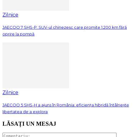
Zilnice
JAECOO 7 SHS-P: SUV-ul chinezesc care promite 1.200 km fără
oprire la pompă
Zilnice
JAECOO 5 SHS-H a ajuns în România: eficiența hibridă întâlnește
libertatea de a explora
LĂSAȚI UN MESAJ