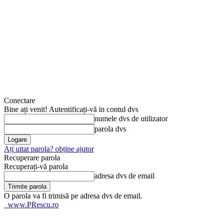
Conectare
Bine ați venit! Autentificați-vă in contul dvs
numele dvs de utilizator
parola dvs
Ați uitat parola? obține ajutor
Recuperare parola
Recuperați-vă parola
adresa dvs de email
O parola va fi trimisă pe adresa dvs de email.
www.PRescu.ro