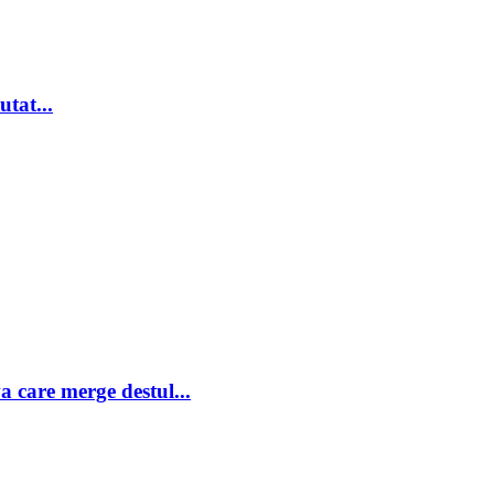
tat...
a care merge destul...