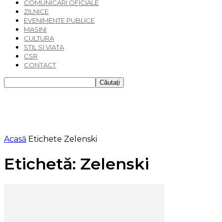
COMUNICARI OFICIALE
ZILNICE
EVENIMENTE PUBLICE
MASINI
CULTURA
STIL SI VIATA
CSR
CONTACT
Acasă
Etichete
Zelenski
Etichetă: Zelenski