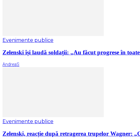
Evenimente publice
Zelenski își laudă soldații: „Au făcut progrese în toate.
AndreaS
Evenimente publice
Zelenski, reacție după retragerea trupelor Wagner: „O