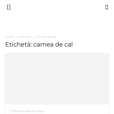
Acasă
Etichete
Carnea de cal
Etichetă: carnea de cal
COMUNICARI OFICIALE