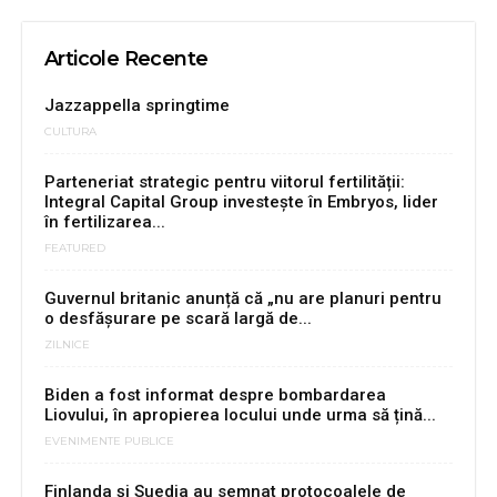
Articole Recente
Jazzappella springtime
CULTURA
Parteneriat strategic pentru viitorul fertilității:
Integral Capital Group investește în Embryos, lider
în fertilizarea...
FEATURED
Guvernul britanic anunță că „nu are planuri pentru
o desfășurare pe scară largă de...
ZILNICE
Biden a fost informat despre bombardarea
Liovului, în apropierea locului unde urma să țină...
EVENIMENTE PUBLICE
Finlanda și Suedia au semnat protocoalele de