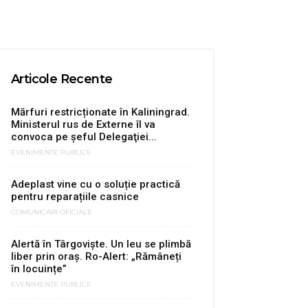
Articole Recente
Mărfuri restricționate în Kaliningrad.
Ministerul rus de Externe îl va
convoca pe şeful Delegaţiei...
EVENIMENTE PUBLICE
Adeplast vine cu o soluție practică
pentru reparațiile casnice
COMUNICARI OFICIALE
Alertă în Târgovişte. Un leu se plimbă
liber prin oraș. Ro-Alert: „Rămâneți
în locuințe”
EVENIMENTE PUBLICE