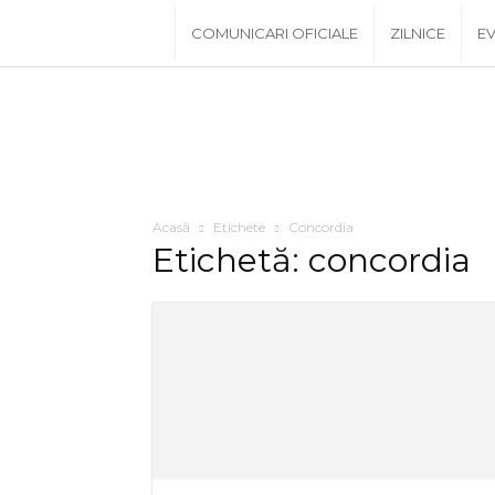
www.PRescu.ro
COMUNICARI OFICIALE
ZILNICE
EV
Acasă
Etichete
Concordia
Etichetă: concordia