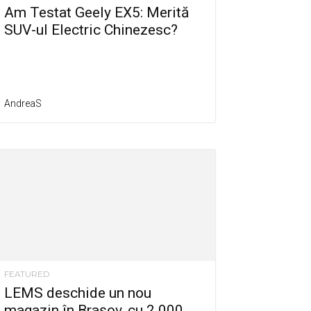
Am Testat Geely EX5: Merită
SUV-ul Electric Chinezesc?
AndreaS
FEATURED
LEMS deschide un nou
magazin în Brașov, cu 2.000...