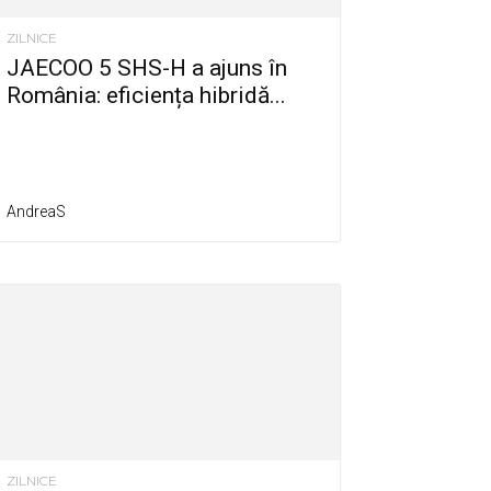
ZILNICE
JAECOO 5 SHS-H a ajuns în
România: eficiența hibridă...
AndreaS
ZILNICE