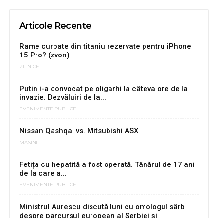
Articole Recente
Rame curbate din titaniu rezervate pentru iPhone
15 Pro? (zvon)
ZILNICE
Putin i-a convocat pe oligarhi la câteva ore de la
invazie. Dezvăluiri de la...
EVENIMENTE PUBLICE
Nissan Qashqai vs. Mitsubishi ASX
MASINI
Fetița cu hepatită a fost operată. Tânărul de 17 ani
de la care a...
EVENIMENTE PUBLICE
Ministrul Aurescu discută luni cu omologul sârb
despre parcursul european al Serbiei şi