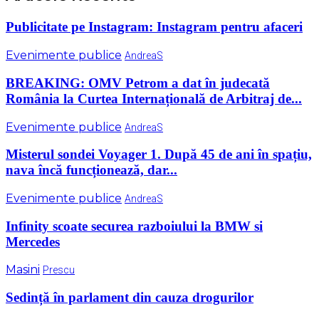
Publicitate pe Instagram: Instagram pentru afaceri
Evenimente publice
AndreaS
BREAKING: OMV Petrom a dat în judecată
România la Curtea Internațională de Arbitraj de...
Evenimente publice
AndreaS
Misterul sondei Voyager 1. După 45 de ani în spațiu,
nava încă funcționează, dar...
Evenimente publice
AndreaS
Infinity scoate securea razboiului la BMW si
Mercedes
Masini
Prescu
Sedință în parlament din cauza drogurilor