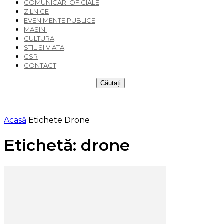
COMUNICARI OFICIALE
ZILNICE
EVENIMENTE PUBLICE
MASINI
CULTURA
STIL SI VIATA
CSR
CONTACT
Acasă
Etichete
Drone
Etichetă: drone