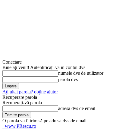
Conectare
Bine ați venit! Autentificați-vă in contul dvs
numele dvs de utilizator
parola dvs
Ați uitat parola? obține ajutor
Recuperare parola
Recuperați-vă parola
adresa dvs de email
O parola va fi trimisă pe adresa dvs de email.
www.PRescu.ro