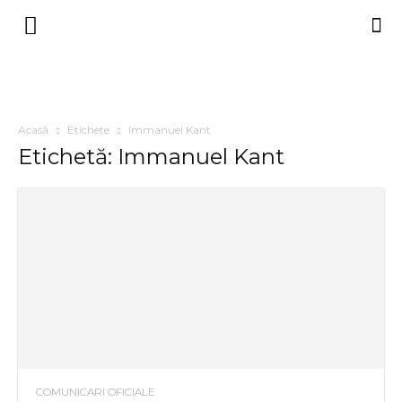
Acasă
Etichete
Immanuel Kant
Etichetă: Immanuel Kant
COMUNICARI OFICIALE