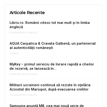
Articole Recente
Libris.ro: Românii citesc tot mai mult și în limba
engleză
EVENIMENTE PUBLICE
AQUA Carpatica & Cravata Galbenă, un parteneriat
al autenticității românești
ZILNICE
MyKey – primul serviciu de livrare rapidă a cheilor
de rezervă, se lansează în...
COMUNICARI OFICIALE
Militarii ucraineni continuă să reziste în oţelăria
Azovstal din Mariupol, după evacuarea civililor
EVENIMENTE PUBLICE
Samsung anunţă M8, cea mai nouă serie de