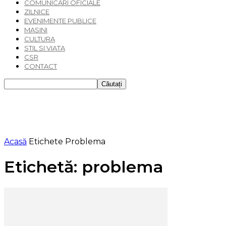
COMUNICARI OFICIALE
ZILNICE
EVENIMENTE PUBLICE
MASINI
CULTURA
STIL SI VIATA
CSR
CONTACT
Acasă
Etichete
Problema
Etichetă: problema