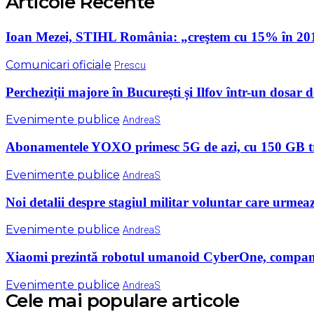
Articole Recente
Ioan Mezei, STIHL România: „creştem cu 15% în 20
Comunicari oficiale
Prescu
Percheziții majore în București și Ilfov într-un dosar d
Evenimente publice
AndreaS
Abonamentele YOXO primesc 5G de azi, cu 150 GB tra
Evenimente publice
AndreaS
Noi detalii despre stagiul militar voluntar care urmea
Evenimente publice
AndreaS
Xiaomi prezintă robotul umanoid CyberOne, compani
Evenimente publice
AndreaS
Cele mai populare articole