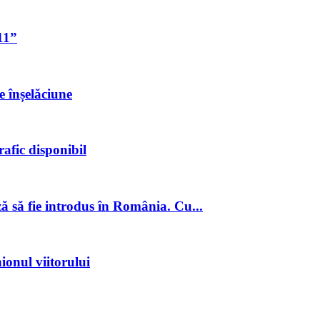
11”
e înșelăciune
fic disponibil
ză să fie introdus în România. Cu...
onul viitorului