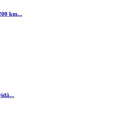
00 km...
idă...