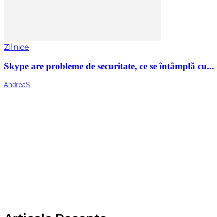
Zilnice
Skype are probleme de securitate, ce se întâmplă cu...
AndreaS