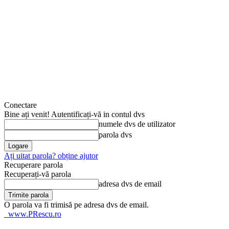
Conectare
Bine ați venit! Autentificați-vă in contul dvs
numele dvs de utilizator
parola dvs
Ați uitat parola? obține ajutor
Recuperare parola
Recuperați-vă parola
adresa dvs de email
O parola va fi trimisă pe adresa dvs de email.
www.PRescu.ro