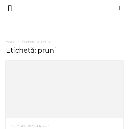
Acasă
Etichete
Pruni
Etichetă: pruni
COMUNICARI OFICIALE