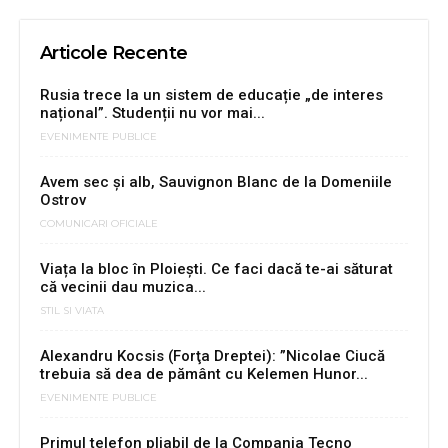
Articole Recente
Rusia trece la un sistem de educație „de interes
național”. Studenții nu vor mai...
EVENIMENTE PUBLICE
Avem sec şi alb, Sauvignon Blanc de la Domeniile
Ostrov
COMUNICARI OFICIALE
Viața la bloc în Ploiești. Ce faci dacă te-ai săturat
că vecinii dau muzica...
STIL SI VIATA
Alexandru Kocsis (Forţa Dreptei): ”Nicolae Ciucă
trebuia să dea de pământ cu Kelemen Hunor...
EVENIMENTE PUBLICE
Primul telefon pliabil de la Compania Tecno