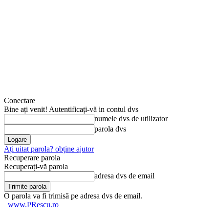
Conectare
Bine ați venit! Autentificați-vă in contul dvs
numele dvs de utilizator
parola dvs
Ați uitat parola? obține ajutor
Recuperare parola
Recuperați-vă parola
adresa dvs de email
O parola va fi trimisă pe adresa dvs de email.
www.PRescu.ro