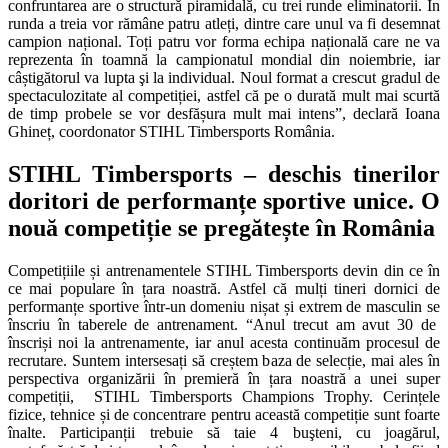
confruntarea are o structură piramidală, cu trei runde eliminatorii. În
runda a treia vor rămâne patru atleți, dintre care unul va fi desemnat
campion național. Toți patru vor forma echipa națională care ne va
reprezenta în toamnă la campionatul mondial din noiembrie, iar
câștigătorul va lupta şi la individual. Noul format a crescut gradul de
spectaculozitate al competiției, astfel că pe o durată mult mai scurtă
de timp probele se vor desfășura mult mai intens”, declară Ioana
Ghineț, coordonator STIHL Timbersports România.
STIHL Timbersports – deschis tinerilor
doritori de performanțe sportive unice. O
nouă competiție se pregătește în România
Competițiile și antrenamentele STIHL Timbersports devin din ce în
ce mai populare în țara noastră. Astfel că mulți tineri dornici de
performanțe sportive într-un domeniu nișat și extrem de masculin se
înscriu în taberele de antrenament. “Anul trecut am avut 30 de
înscriși noi la antrenamente, iar anul acesta continuăm procesul de
recrutare. Suntem intersesați să creștem baza de selecție, mai ales în
perspectiva organizării în premieră în țara noastră a unei super
competiții, STIHL Timbersports Champions Trophy. Cerințele
fizice, tehnice și de concentrare pentru această competiție sunt foarte
înalte. Participanții trebuie să taie 4 buşteni, cu joagărul,