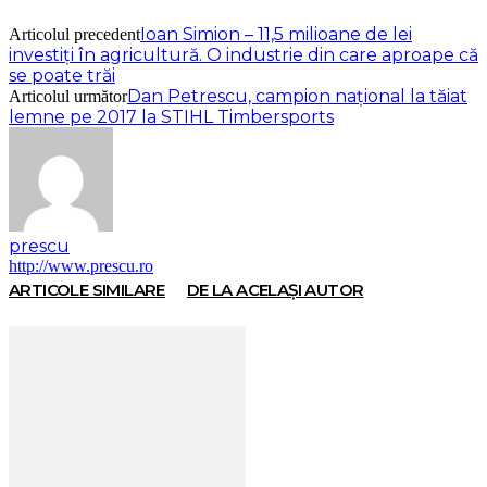
Ioan Simion – 11,5 milioane de lei
Articolul precedent
investiți în agricultură. O industrie din care aproape că
se poate trăi
Dan Petrescu, campion național la tăiat
Articolul următor
lemne pe 2017 la STIHL Timbersports
prescu
http://www.prescu.ro
ARTICOLE SIMILARE
DE LA ACELAȘI AUTOR