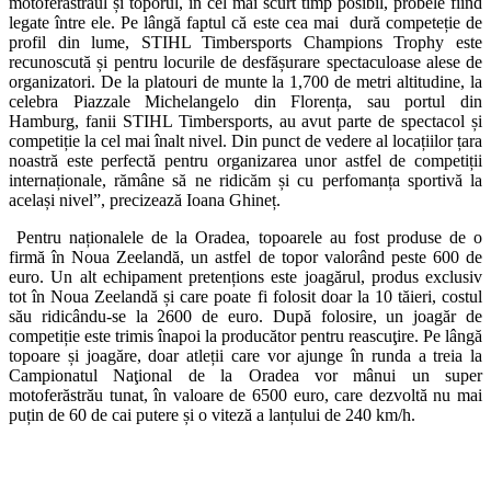
motoferăstrăul și toporul, în cel mai scurt timp posibil, probele fiind
legate între ele. Pe lângă faptul că este cea mai dură competeție de
profil din lume, STIHL Timbersports Champions Trophy este
recunoscută și pentru locurile de desfășurare spectaculoase alese de
organizatori. De la platouri de munte la 1,700 de metri altitudine, la
celebra Piazzale Michelangelo din Florența, sau portul din
Hamburg, fanii STIHL Timbersports, au avut parte de spectacol și
competiție la cel mai înalt nivel. Din punct de vedere al locațiilor țara
noastră este perfectă pentru organizarea unor astfel de competiții
internaționale, rămâne să ne ridicăm și cu perfomanța sportivă la
același nivel”, precizează Ioana Ghineț.
Pentru naționalele de la Oradea, topoarele au fost produse de o
firmă în Noua Zeelandă, un astfel de topor valorând peste 600 de
euro. Un alt echipament pretențions este joagărul, produs exclusiv
tot în Noua Zeelandă și care poate fi folosit doar la 10 tăieri, costul
său ridicându-se la 2600 de euro. După folosire, un joagăr de
competiție este trimis înapoi la producător pentru reascuţire. Pe lângă
topoare și joagăre, doar atleții care vor ajunge în runda a treia la
Campionatul Naţional de la Oradea vor mânui un super
motoferăstrău tunat, în valoare de 6500 euro, care dezvoltă nu mai
puțin de 60 de cai putere și o viteză a lanțului de 240 km/h.