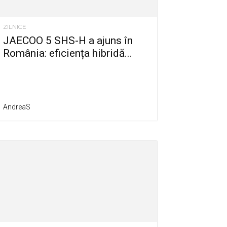
ZILNICE
JAECOO 5 SHS-H a ajuns în
România: eficiența hibridă...
AndreaS