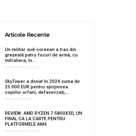
Articole Recente
Un militar sud-coreean a tras din
greşeală patru focuri de armă, cu
mitraliera, în...
EVENIMENTE PUBLICE
SkyTower a donat în 2024 suma de
25.000 EUR pentru sprijinirea
copiilor orfani, defavorizați,...
UNCATEGORIZED
REVIEW: AMD RYZEN 7 5800X3D, UN
FINAL CA LA CARTE PENTRU
PLATFORMELE AM4
EVENIMENTE PUBLICE