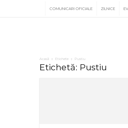
www.PRescu.ro
COMUNICARI OFICIALE
ZILNICE
EV
Acasă
Etichete
Pustiu
Etichetă: Pustiu