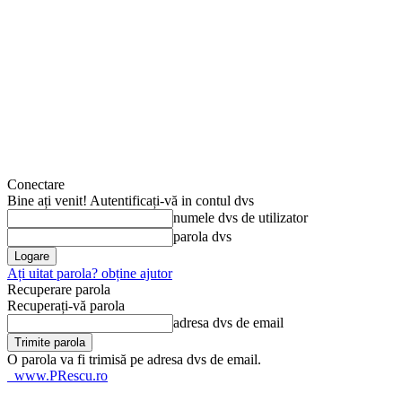
Conectare
Bine ați venit! Autentificați-vă in contul dvs
numele dvs de utilizator
parola dvs
Ați uitat parola? obține ajutor
Recuperare parola
Recuperați-vă parola
adresa dvs de email
O parola va fi trimisă pe adresa dvs de email.
www.PRescu.ro