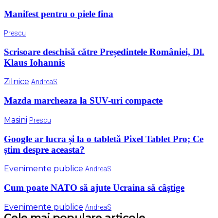
Manifest pentru o piele fina
Prescu
Scrisoare deschisă către Președintele României, Dl.
Klaus Iohannis
Zilnice
AndreaS
Mazda marcheaza la SUV-uri compacte
Masini
Prescu
Google ar lucra și la o tabletă Pixel Tablet Pro; Ce
știm despre aceasta?
Evenimente publice
AndreaS
Cum poate NATO să ajute Ucraina să câştige
Evenimente publice
AndreaS
Cele mai populare articole