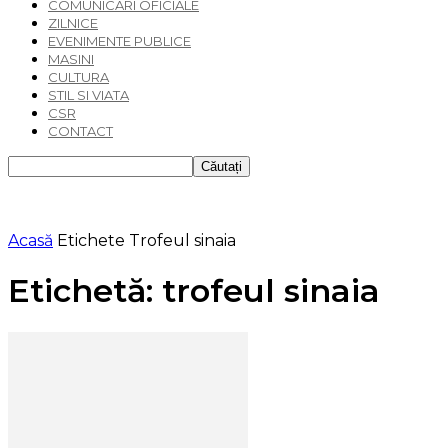
COMUNICARI OFICIALE
ZILNICE
EVENIMENTE PUBLICE
MASINI
CULTURA
STIL SI VIATA
CSR
CONTACT
Acasă
Etichete
Trofeul sinaia
Etichetă: trofeul sinaia