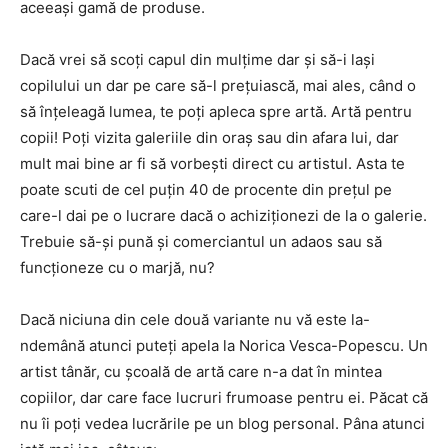
aceeaşi gamă de produse.
Dacă vrei să scoţi capul din mulţime dar şi să-i laşi
copilului un dar pe care să-l preţuiască, mai ales, când o
să înţeleagă lumea, te poţi apleca spre artă. Artă pentru
copii! Poţi vizita galeriile din oraş sau din afara lui, dar
mult mai bine ar fi să vorbeşti direct cu artistul. Asta te
poate scuti de cel puţin 40 de procente din preţul pe
care-l dai pe o lucrare dacă o achiziţionezi de la o galerie.
Trebuie să-şi pună şi comerciantul un adaos sau să
funcţioneze cu o marjă, nu?
Dacă niciuna din cele două variante nu vă este la-
ndemână atunci puteţi apela la Norica Vesca-Popescu. Un
artist tânăr, cu şcoală de artă care n-a dat în mintea
copiilor, dar care face lucruri frumoase pentru ei. Păcat că
nu îi poţi vedea lucrările pe un blog personal. Pâna atunci