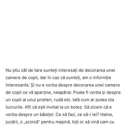
Nu ştiu cât de tare sunteţi interesaţi de decorarea unei
camere de copil, dar în caz că sunteţi, am o informţie
interesanta. Şi nu e vorba despre decorarea unei camere
de copil ce vă aparţine, neapărat. Poate fi vorba şi despre
un copil al unui prieten, rudă etc. Iată cum ar putea sta
lucrurile. Afli că eşti invitat la un botez. Să zicem că e
vorba despre un băieţel. Ce să faci, ce să-i iei? Haine,
jucării, o „scoică” pentru maşină, toţi or să vină cam cu