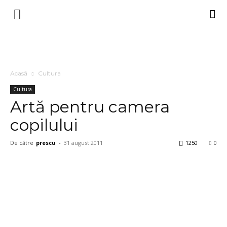
Acasă
Cultura
Cultura
Artă pentru camera
copilului
De către
prescu
-
31 august 2011
1250
0