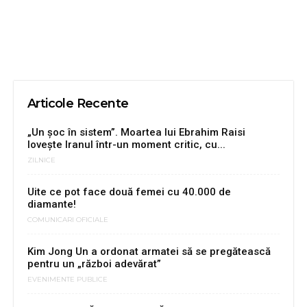
Articole Recente
„Un șoc în sistem”. Moartea lui Ebrahim Raisi
lovește Iranul într-un moment critic, cu...
ZILNICE
Uite ce pot face două femei cu 40.000 de
diamante!
COMUNICARI OFICIALE
Kim Jong Un a ordonat armatei să se pregătească
pentru un „război adevărat”
EVENIMENTE PUBLICE