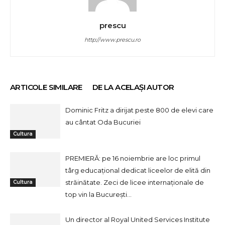
prescu
http://www.prescu.ro
ARTICOLE SIMILARE
DE LA ACELAȘI AUTOR
Dominic Fritz a dirijat peste 800 de elevi care
au cântat Oda Bucuriei
Cultura
PREMIERĂ: pe 16 noiembrie are loc primul
târg educațional dedicat liceelor de elită din
străinătate. Zeci de licee internaționale de
Cultura
top vin la București...
Un director al Royal United Services Institute