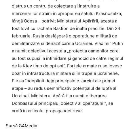
distrus un centru de colectare și instruire a
mercenarilor străini în apropierea satului Krasnoselka,
lângă Odesa – potrivit Ministerului Apărării, acesta a
fost lovit cu rachete Bastion de înaltă precizie. Din 24
februarie, Rusia desfășoară o operațiune militară de
demilitarizare și denazificare a Ucrainei. Vladimir Putin
a numit obiectivul acesteia „protecția oamenilor care
au fost supuși la intimidare și genocid de către regimul
de la Kiev timp de opt ani”. Forțele armate ruse lovesc
doar în infrastructura militară și în trupele ucrainene.
Ele au îndeplinit deja principalele sarcini ale primei
etape – au redus semnificativ potențialul de luptă al
Ucrainei. Ministerul Apărării a numit eliberarea
Donbassului principalul obiectiv al operațiunii”, se
arată în articolul propagandei ruse.
Sursă
G4Media