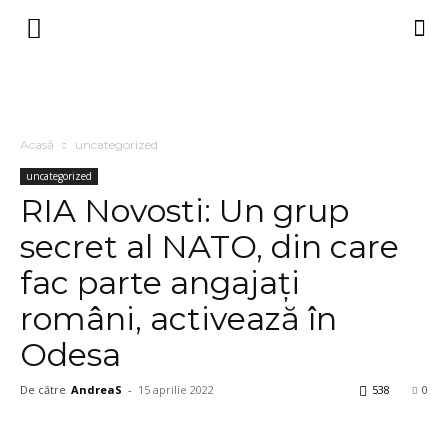
Acasă
uncategorized
uncategorized
RIA Novosti: Un grup
secret al NATO, din care
fac parte angajați
români, activează în
Odesa
De către
AndreaS
-
15 aprilie 2022
538
0