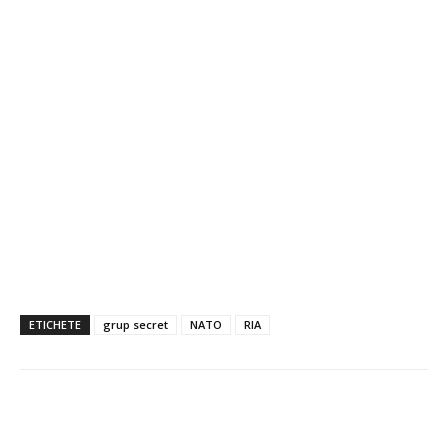
ETICHETE
grup secret
NATO
RIA