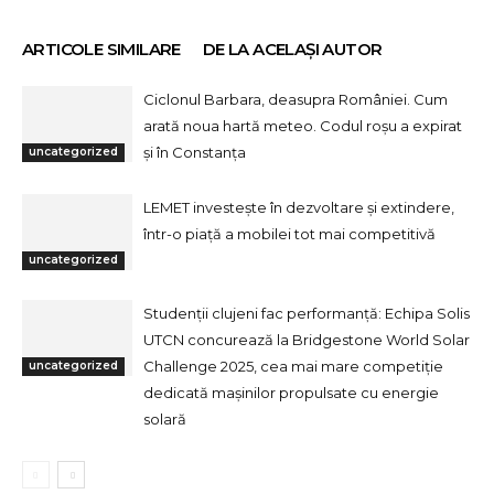
ARTICOLE SIMILARE
DE LA ACELAȘI AUTOR
Ciclonul Barbara, deasupra României. Cum
arată noua hartă meteo. Codul roșu a expirat
și în Constanța
uncategorized
LEMET investește în dezvoltare și extindere,
într-o piață a mobilei tot mai competitivă
uncategorized
Studenții clujeni fac performanță: Echipa Solis
UTCN concurează la Bridgestone World Solar
Challenge 2025, cea mai mare competiție
uncategorized
dedicată mașinilor propulsate cu energie
solară