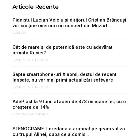
Articole Recente
Pianistul Lucian Velciu şi dirijorul Cristian Brȃncuşi
vor susține miercuri un concert din Mozart...
CULTURA
Cât de mare și de puternică este cu adevărat
armata Rusiei?
EVENIMENTE PUBLICE
Șapte smartphone-uri Xiaomi, destul de recent
lansate, nu vor mai primi actualizări software
EVENIMENTE PUBLICE
AdePlast la 9 luni: afaceri de 373 milioane lei, cu o
creștere de 14%
COMUNICARI OFICIALE
STENOGRAME. Loredana a aruncat pe geam valiza
cu trupul Alinei, după ce a comis...