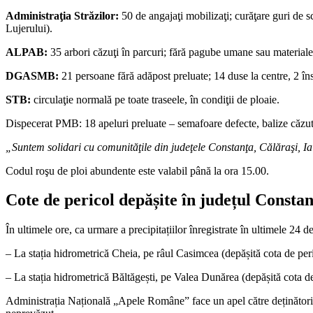
Administraţia Străzilor:
50 de angajaţi mobilizaţi; curăţare guri de
Lujerului).
ALPAB:
35 arbori căzuţi în parcuri; fără pagube umane sau materiale
DGASMB:
21 persoane fără adăpost preluate; 14 duse la centre, 2 în
STB:
circulaţie normală pe toate traseele, în condiţii de ploaie.
Dispecerat PMB: 18 apeluri preluate – semafoare defecte, balize căzut
„Suntem solidari cu comunităţile din judeţele Constanţa, Călăraşi, Ia
Codul roşu de ploi abundente este valabil până la ora 15.00.
Cote de pericol depășite în județul Consta
În ultimele ore, ca urmare a precipitațiilor înregistrate în ultimele 24 
– La stația hidrometrică Cheia, pe râul Casimcea (depășită cota de peric
– La stația hidrometrică Băltăgești, pe Valea Dunărea (depășită cota de p
Administrația Națională „Apele Române” face un apel către deținătorii