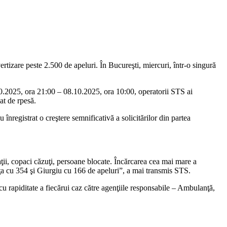
ertizare peste 2.500 de apeluri. În Bucureşti, miercuri, într-o singură
7.10.2025, ora 21:00 – 08.10.2025, ora 10:00, operatorii STS ai
at de rpesă.
 înregistrat o creştere semnificativă a solicitărilor din partea
i, copaci căzuţi, persoane blocate. Încărcarea cea mai mare a
anţa cu 354 şi Giurgiu cu 166 de apeluri”, a mai transmis STS.
cu rapiditate a fiecărui caz către agenţiile responsabile – Ambulanţă,