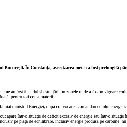
iul București. În Constanța, avertizarea meteo a fost prelungită pân
eme au fost în sudul și estul țării, în zonele unde a fost în vigoare codul
eluată, pentru toți consumatorii.
subliniat ministrul Energiei, după convocarea comandamentului energetic
 apare într-o situație de deficit excesiv de energie sau într-o situație
inclusiv pe piața de echilibrare, inclusiv energie produsă pe cărbune, nu