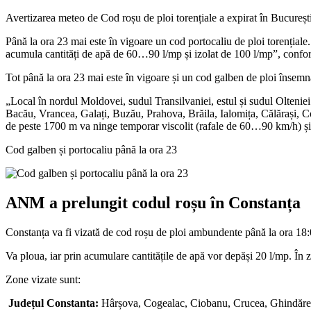
Avertizarea meteo de Cod roșu de ploi torențiale a expirat în București 
Până la ora 23 mai este în vigoare un cod portocaliu de ploi torențiale
acumula cantități de apă de 60…90 l/mp și izolat de 100 l/mp”, con
Tot până la ora 23 mai este în vigoare și un cod galben de ploi însemnate
„Local în nordul Moldovei, sudul Transilvaniei, estul și sudul Oltenie
Bacău, Vrancea, Galați, Buzău, Prahova, Brăila, Ialomița, Călărași, Con
de peste 1700 m va ninge temporar viscolit (rafale de 60…90 km/h) 
Cod galben și portocaliu până la ora 23
ANM a prelungit codul roșu în Constanța
Constanța va fi vizată de cod roșu de ploi ambundente până la ora 18
Va ploua, iar prin acumulare cantitățile de apă vor depăși 20 l/mp. În 
Zone vizate sunt:
Județul Constanta:
Hârșova, Cogealac, Ciobanu, Crucea, Ghindărești