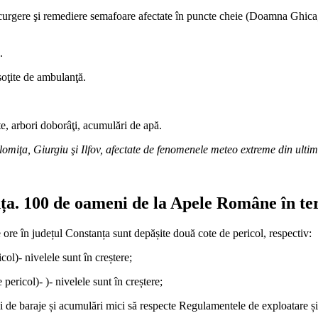
 scurgere şi remediere semafoare afectate în puncte cheie (Doamna Ghica
.
soţite de ambulanţă.
e, arbori doborâţi, acumulări de apă.
lomiţa, Giurgiu şi Ilfov, afectate de fenomenele meteo extreme din ulti
nța. 100 de oameni de la Apele Române în te
de ore în județul Constanța sunt depășite două cote de pericol, respectiv:
ol)- nivelele sunt în creștere;
ericol)- )- nivelele sunt în creștere;
 de baraje și acumulări mici să respecte Regulamentele de exploatare și 