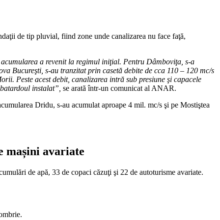
ţii de tip pluvial, fiind zone unde canalizarea nu face faţă,
 acumularea a revenit la regimul iniţial. Pentru Dâmboviţa, s-a
Nova Bucureşti, s-au tranzitat prin casetă debite de cca 110 – 120 mc/s
orii. Peste acest debit, canalizarea intră sub presiune şi capacele
 batardoul instalat”,
se arată într-un comunicat al ANAR.
În acumularea Dridu, s-au acumulat aproape 4 mil. mc/s şi pe Mostiştea
de mașini avariate
acumulări de apă, 33 de copaci căzuţi şi 22 de autoturisme avariate.
tombrie.