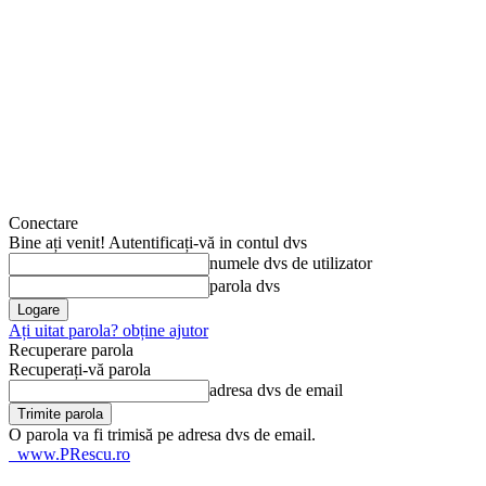
Conectare
Bine ați venit! Autentificați-vă in contul dvs
numele dvs de utilizator
parola dvs
Ați uitat parola? obține ajutor
Recuperare parola
Recuperați-vă parola
adresa dvs de email
O parola va fi trimisă pe adresa dvs de email.
www.PRescu.ro