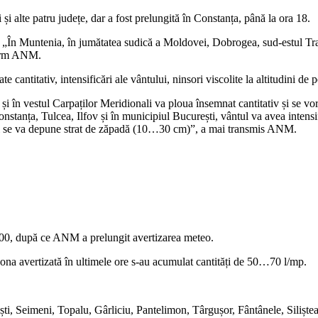
și alte patru județe, dar a fost prelungită în Constanța, până la ora 18.
. „În Muntenia, în jumătatea sudică a Moldovei, Dobrogea, sud-estul Trans
form ANM.
 cantitativ, intensificări ale vântului, ninsori viscolite la altitudini de
i și în vestul Carpaților Meridionali va ploua însemnat cantitativ și se
stanța, Tulcea, Ilfov și în municipiul București, vântul va avea intensi
și se va depune strat de zăpadă (10…30 cm)”, a mai transmis ANM.
:00, după ce ANM a prelungit avertizarea meteo.
zona avertizată în ultimele ore s-au acumulat cantități de 50…70 l/mp.
, Seimeni, Topalu, Gârliciu, Pantelimon, Târgușor, Fântânele, Siliștea