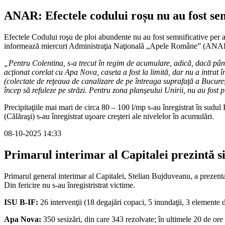
ANAR: Efectele codului roșu nu au fost se
Efectele Codului roşu de ploi abundente nu au fost semnificative per a
informează miercuri Administraţia Naţională „Apele Române” (ANA
„Pentru Colentina, s-a trecut în regim de acumulare, adică, dacă până
acţionat corelat cu Apa Nova, caseta a fost la limită, dar nu a intrat
(colectate de reţeaua de canalizare de pe întreaga suprafaţă a Bucureş
încep să refuleze pe străzi. Pentru zona planşeului Unirii, nu au fost 
Precipitaţiile mai mari de circa 80 – 100 l/mp s-au înregistrat în sudu
(Călăraşi) s-au înregistrat uşoare creşteri ale nivelelor în acumulări.
08-10-2025 14:33
Primarul interimar al Capitalei prezintă si
Primarul general interimar al Capitalei, Stelian Bujduveanu, a prezenta
Din fericire nu s-au înregistristrat victime.
ISU B-IF:
26 intervenţii (18 degajări copaci, 5 inundaţii, 3 elemente d
Apa Nova:
350 sesizări, din care 343 rezolvate; în ultimele 20 de ore 