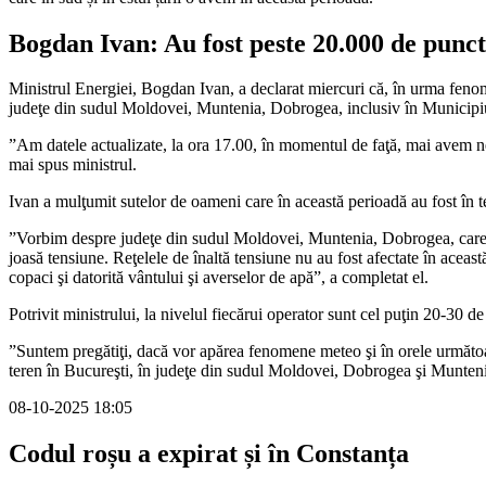
Bogdan Ivan: Au fost peste 20.000 de punc
Ministrul Energiei, Bogdan Ivan, a declarat miercuri că, în urma feno
judeţe din sudul Moldovei, Muntenia, Dobrogea, inclusiv în Municipi
”Am datele actualizate, la ora 17.00, în momentul de faţă, mai avem ne
mai spus ministrul.
Ivan a mulţumit sutelor de oameni care în această perioadă au fost în ter
”Vorbim despre judeţe din sudul Moldovei, Muntenia, Dobrogea, care au f
joasă tensiune. Reţelele de înaltă tensiune nu au fost afectate în aceast
copaci şi datorită vântului şi averselor de apă”, a completat el.
Potrivit ministrului, la nivelul fiecărui operator sunt cel puţin 20-30 de
”Suntem pregătiţi, dacă vor apărea fenomene meteo şi în orele următoar
teren în Bucureşti, în judeţe din sudul Moldovei, Dobrogea şi Munteni
08-10-2025 18:05
Codul roșu a expirat și în Constanța