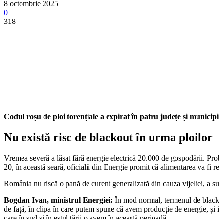
8 octombrie 2025
0
318
Codul roșu de ploi torențiale a expirat în patru județe și municip
Nu există risc de blackout în urma ploilor
Vremea severă a lăsat fără energie electrică 20.000 de gospodării. Probl
20, în această seară, oficialii din Energie promit că alimentarea va fi r
România nu riscă o pană de curent generalizată din cauza vijeliei, a 
Bogdan Ivan, ministrul Energiei:
În mod normal, termenul de blackout
de față, în clipa în care putem spune că avem producție de energie, și 
care în sud și în estul țării o avem în această perioadă.