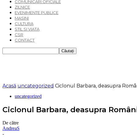
COMUNICARI OFICIALE
ZILNICE
EVENIMENTE PUBLICE
MASINI
CULTURA
STIL SI VIATA
CSR
CONTACT
Acasă
uncategorized
Ciclonul Barbara, deasupra Român
uncategorized
Ciclonul Barbara, deasupra Români
De către
AndreaS
-