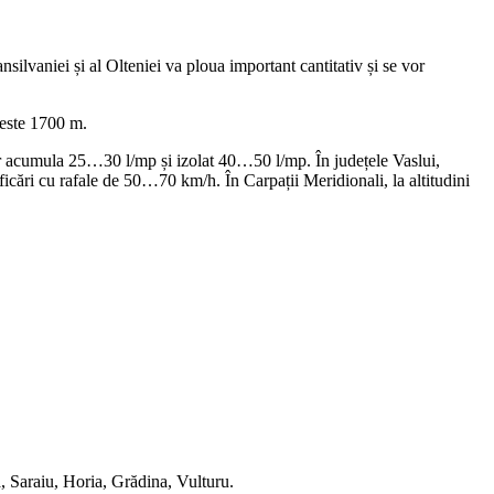
ilvaniei și al Olteniei va ploua important cantitativ și se vor
 peste 1700 m.
 vor acumula 25…30 l/mp și izolat 40…50 l/mp. În județele Vaslui,
ficări cu rafale de 50…70 km/h. În Carpații Meridionali, la altitudini
, Saraiu, Horia, Grădina, Vulturu.