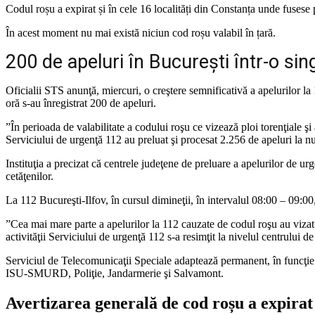
Codul roșu a expirat și în cele 16 localități din Constanța unde fuses
În acest moment nu mai există niciun cod roșu valabil în țară.
200 de apeluri în București într-o si
Oficialii STS anunţă, miercuri, o creştere semnificativă a apelurilor la
oră s-au înregistrat 200 de apeluri.
”În perioada de valabilitate a codului roşu ce vizează ploi torenţiale ş
Serviciului de urgenţă 112 au preluat şi procesat 2.256 de apeluri la 
Instituţia a precizat că centrele judeţene de preluare a apelurilor de urg
cetăţenilor.
La 112 Bucureşti-Ilfov, în cursul dimineţii, în intervalul 08:00 – 09:00,
”Cea mai mare parte a apelurilor la 112 cauzate de codul roşu au viz
activităţii Serviciului de urgenţă 112 s-a resimţit la nivelul centrului
Serviciul de Telecomunicaţii Speciale adaptează permanent, în funcţie de
ISU-SMURD, Poliţie, Jandarmerie şi Salvamont.
Avertizarea generală de cod roșu a expirat