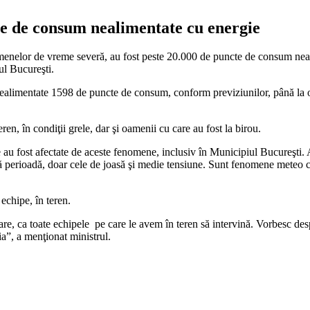
te de consum nealimentate cu energie
menelor de vreme severă, au fost peste 20.000 de puncte de consum neali
ul Bucureşti.
alimentate 1598 de puncte de consum, conform previziunilor, până la ora 
en, în condiţii grele, dar şi oamenii cu care au fost la birou.
ost afectate de aceste fenomene, inclusiv în Municipiul Bucureşti. Atât 
ă perioadă, doar cele de joasă şi medie tensiune. Sunt fenomene meteo care
 echipe, în teren.
e, ca toate echipele pe care le avem în teren să intervină. Vorbesc desp
a”, a menţionat ministrul.