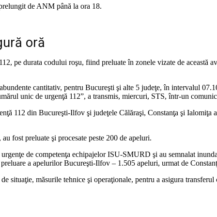
e prelungit de ANM până la ora 18.
ngură oră
 112, pe durata codului roşu, fiind preluate în zonele vizate de această av
i abundente cantitativ, pentru Bucureşti şi alte 5 judeţe, în intervalul 0
numărul unic de urgenţă 112”, a transmis, miercuri, STS, într-un comunic
enţă 112 din Bucureşti-Ilfov şi judeţele Călăraşi, Constanţa şi Ialomiţa au
 au fost preluate şi procesate peste 200 de apeluri.
at urgenţe de competenţa echipajelor ISU-SMURD şi au semnalat inundaţi
 de preluare a apelurilor Bucureşti-Ilfov – 1.505 apeluri, urmat de Const
 situaţie, măsurile tehnice şi operaţionale, pentru a asigura transferul 