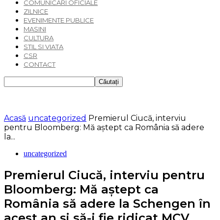
COMUNICARI OFICIALE
ZILNICE
EVENIMENTE PUBLICE
MASINI
CULTURA
STIL SI VIATA
CSR
CONTACT
Acasă
uncategorized
Premierul Ciucă, interviu
pentru Bloomberg: Mă aștept ca România să adere
la...
uncategorized
Premierul Ciucă, interviu pentru
Bloomberg: Mă aștept ca
România să adere la Schengen în
acest an și să-i fie ridicat MCV