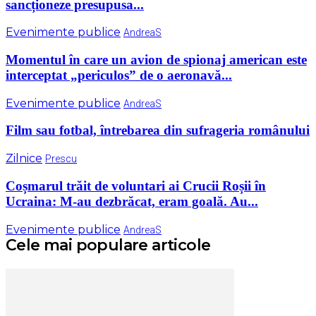
sancționeze presupusa...
Evenimente publice
AndreaS
Momentul în care un avion de spionaj american este
interceptat „periculos” de o aeronavă...
Evenimente publice
AndreaS
Film sau fotbal, întrebarea din sufrageria românului
Zilnice
Prescu
Coșmarul trăit de voluntari ai Crucii Roșii în
Ucraina: M-au dezbrăcat, eram goală. Au...
Evenimente publice
AndreaS
Cele mai populare articole