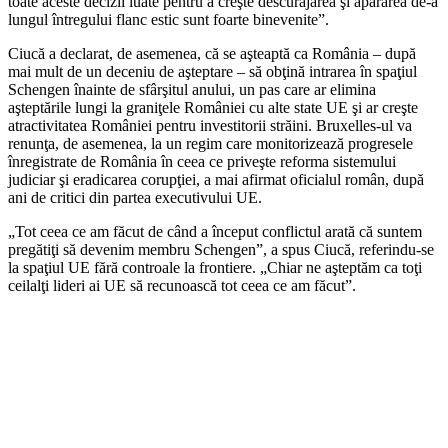
toate aceste decizii luate pentru a creşte descurajarea şi apărarea de-a
lungul întregului flanc estic sunt foarte binevenite”.
Ciucă a declarat, de asemenea, că se aşteaptă ca România – după
mai mult de un deceniu de aşteptare – să obţină intrarea în spaţiul
Schengen înainte de sfârşitul anului, un pas care ar elimina
aşteptările lungi la graniţele României cu alte state UE şi ar creşte
atractivitatea României pentru investitorii străini. Bruxelles-ul va
renunţa, de asemenea, la un regim care monitorizează progresele
înregistrate de România în ceea ce priveşte reforma sistemului
judiciar şi eradicarea corupţiei, a mai afirmat oficialul român, după
ani de critici din partea executivului UE.
„Tot ceea ce am făcut de când a început conflictul arată că suntem
pregătiţi să devenim membru Schengen”, a spus Ciucă, referindu-se
la spaţiul UE fără controale la frontiere. „Chiar ne aşteptăm ca toţi
ceilalţi lideri ai UE să recunoască tot ceea ce am făcut”.