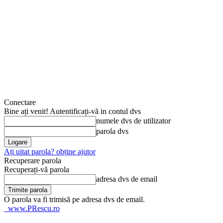
Conectare
Bine ați venit! Autentificați-vă in contul dvs
numele dvs de utilizator
parola dvs
Ați uitat parola? obține ajutor
Recuperare parola
Recuperați-vă parola
adresa dvs de email
O parola va fi trimisă pe adresa dvs de email.
www.PRescu.ro