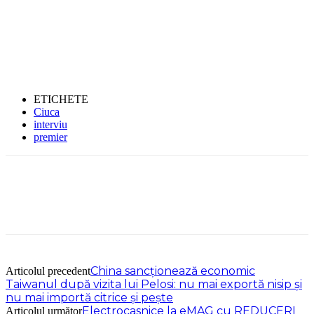
ETICHETE
Ciuca
interviu
premier
China sancționează economic
Articolul precedent
Taiwanul după vizita lui Pelosi: nu mai exportă nisip și
nu mai importă citrice și pește
Electrocasnice la eMAG cu REDUCERI
Articolul următor