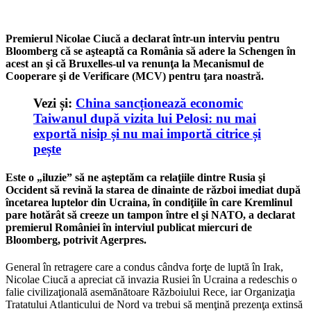
Premierul Nicolae Ciucă a declarat într-un interviu pentru
Bloomberg că se aşteaptă ca România să adere la Schengen în
acest an şi că Bruxelles-ul va renunţa la Mecanismul de
Cooperare şi de Verificare (MCV) pentru ţara noastră.
Vezi și:
China sancționează economic
Taiwanul după vizita lui Pelosi: nu mai
exportă nisip și nu mai importă citrice și
pește
Este o „iluzie” să ne aşteptăm ca relaţiile dintre Rusia şi
Occident să revină la starea de dinainte de război imediat după
încetarea luptelor din Ucraina, în condiţiile în care Kremlinul
pare hotărât să creeze un tampon între el şi NATO, a declarat
premierul României în interviul publicat miercuri de
Bloomberg, potrivit Agerpres.
General în retragere care a condus cândva forţe de luptă în Irak,
Nicolae Ciucă a apreciat că invazia Rusiei în Ucraina a redeschis o
falie civilizaţională asemănătoare Războiului Rece, iar Organizaţia
Tratatului Atlanticului de Nord va trebui să menţină prezenţa extinsă