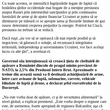
Cu toate acestea, se intensifică îngrijorările legate de faptul că
hotărârea ţărilor occidentale mai bogate de a menţine presiunea
asupra Rusiei prin intermediul sancţiunilor şi prin continuarea
furnizării de arme şi de ajutor financiar Ucrainei ar putea să se
diminueze pe măsură ce se apropie iarna şi fluxurile limitate de gaz
rusesc determină creşterea preţurilor la energie. Potrivit lui Ciucă,
presiunea nu trebuie să se reducă.
Dacă ruşii „nu vor să se oprească cât mai repede posibil şi să
negocieze, să găsească o soluţie, să recunoască integritatea
teritorială, independenţa şi suveranitatea Ucrainei, vor face acelaşi
lucru cu alte ţări”, a avertizat el.
Guvernul său intenţionează să crească ţinta de cheltuieli de
apărare a României dincolo de pragul minim prevăzut de
NATO, la 2,5% din Produsul Intern Brut. Aproximativ o
treime din această sumă va fi destinată achiziţionării de arme,
între care avioane de luptă, submarine, corvete, vehicule
blindate de luptă şi drone, a declarat şeful executivului de la
Bucureşti.
„Nu este vorba doar de apărare, ci şi de securitatea alimentară” la
nivel global, a explicat premierul. „Este vorba despre o regiune care
este, de asemenea, foarte apropiată de regiunea Balcanilor, aşa că