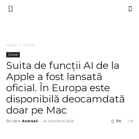
Acasă
Zilnice
Zilnice
Suita de funcții AI de la
Apple a fost lansată
oficial. În Europa este
disponibilă deocamdată
doar pe Mac
De către
AndreaS
-
29 octombrie 2024
706
0