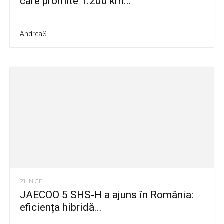
care promite 1.200 km...
AndreaS
ZILNICE
JAECOO 5 SHS-H a ajuns în România:
eficiența hibridă...