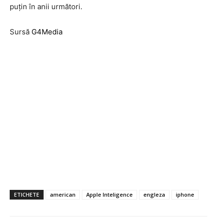
puţin în anii următori.
Sursă
G4Media
ETICHETE
american
Apple Inteligence
engleza
iphone