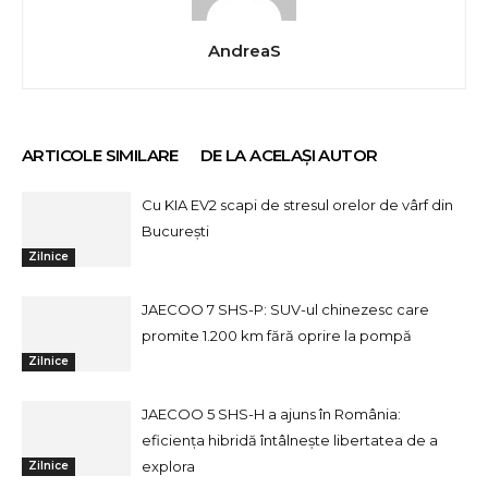
AndreaS
ARTICOLE SIMILARE
DE LA ACELAȘI AUTOR
Cu KIA EV2 scapi de stresul orelor de vârf din
București
Zilnice
JAECOO 7 SHS-P: SUV-ul chinezesc care
promite 1.200 km fără oprire la pompă
Zilnice
JAECOO 5 SHS-H a ajuns în România:
eficiența hibridă întâlnește libertatea de a
explora
Zilnice