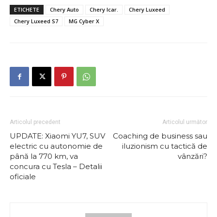
ETICHETE
Chery Auto
Chery Icar.
Chery Luxeed
Chery Luxeed S7
MG Cyber X
Articolul precedent
Articolul următor
UPDATE: Xiaomi YU7, SUV
Coaching de business sau
electric cu autonomie de
iluzionism cu tactică de
până la 770 km, va
vânzări?
concura cu Tesla – Detalii
oficiale