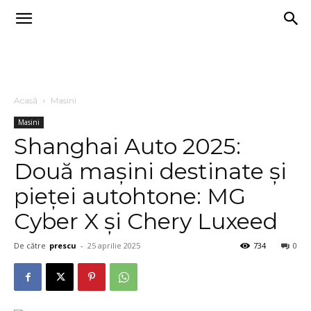
Acasă
Masini
Masini
Shanghai Auto 2025:
Două mașini destinate și
pieței autohtone: MG
Cyber X și Chery Luxeed
De către
prescu
-
25 aprilie 2025
734
0