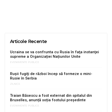
Articole Recente
Ucraina se va confrunta cu Rusia în faţa instanţei
supreme a Organizației Națiunilor Unite
EVENIMENTE PUBLICE
Ruşii fugiţi de război încep să formeze o mini-
Rusie în Serbia
ZILNICE
Traian Băsescu a fost externat din spitalul din
Bruxelles, anunță soția fostului președinte
EVENIMENTE PUBLICE