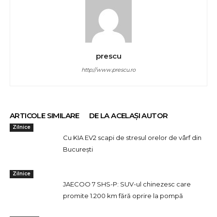
prescu
http://www.prescu.ro
ARTICOLE SIMILARE
DE LA ACELAȘI AUTOR
Zilnice
Cu KIA EV2 scapi de stresul orelor de vârf din
București
Zilnice
JAECOO 7 SHS-P: SUV-ul chinezesc care
promite 1.200 km fără oprire la pompă