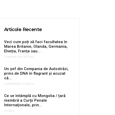
Articole Recente
Vezi cum poți să faci facultatea în
Marea Britanie, Olanda, Germania,
Elveția, Franța sau...
COMUNICARI OFICIALE
Un șef din Compania de Autostrăzi,
prins de DNA în flagrant și acuzat
că...
EVENIMENTE PUBLICE
Ce se întâmplă cu Mongolia / țară
membră a Curţii Penale
Internaţionale, prin...
ZILNICE