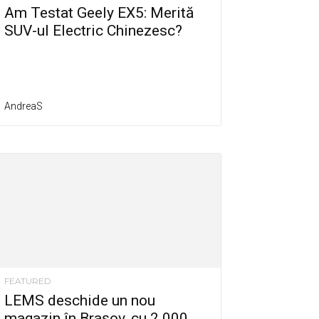
Am Testat Geely EX5: Merită
SUV-ul Electric Chinezesc?
AndreaS
FEATURED
LEMS deschide un nou
magazin în Brașov, cu 2.000...