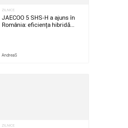
ZILNICE
JAECOO 5 SHS-H a ajuns în
România: eficiența hibridă...
AndreaS
ZILNICE