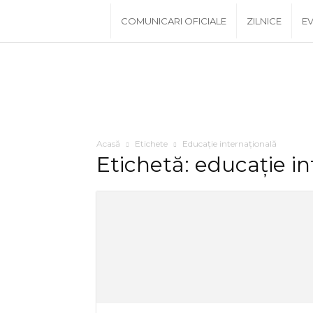
www.PRescu.ro
COMUNICARI OFICIALE
ZILNICE
EV
Acasă
Etichete
Educație internațională
Etichetă: educație in