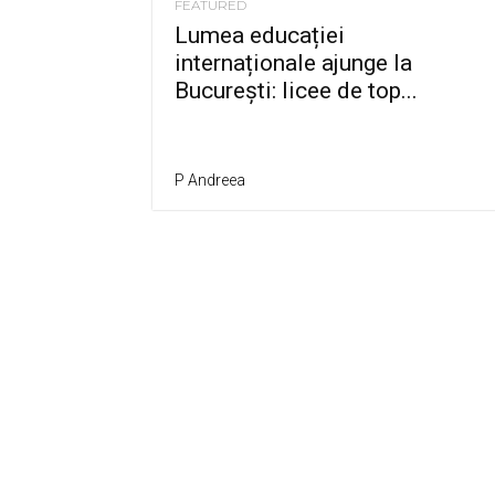
FEATURED
Lumea educației
internaționale ajunge la
București: licee de top...
P Andreea