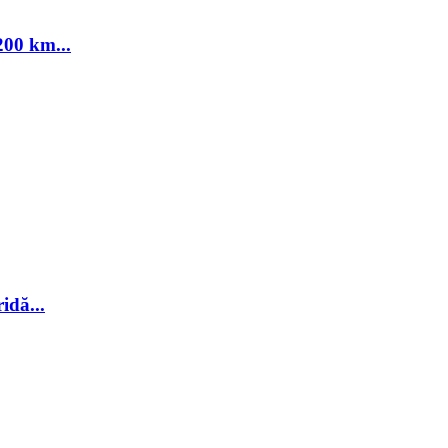
00 km...
idă...