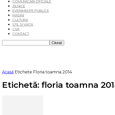
COMUNICARI OFICIALE
ZILNICE
EVENIMENTE PUBLICE
MASINI
CULTURA
STIL SI VIATA
CSR
CONTACT
Acasă
Etichete
Floria toamna 2014
Etichetă: floria toamna 20