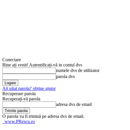
Conectare
Bine ați venit! Autentificați-vă in contul dvs
numele dvs de utilizator
parola dvs
Ați uitat parola? obține ajutor
Recuperare parola
Recuperați-vă parola
adresa dvs de email
O parola va fi trimisă pe adresa dvs de email.
www.PRescu.ro