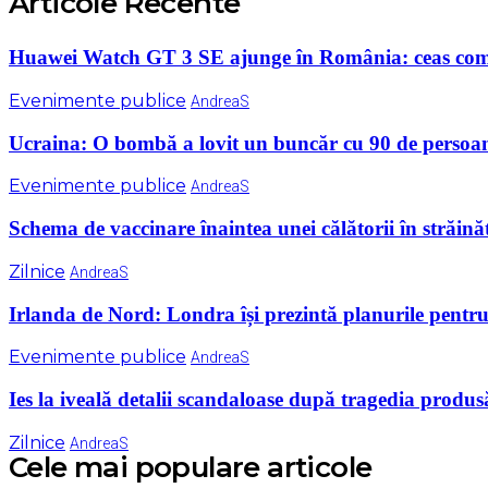
Articole Recente
Huawei Watch GT 3 SE ajunge în România: ceas comod 
Evenimente publice
AndreaS
Ucraina: O bombă a lovit un buncăr cu 90 de persoane
Evenimente publice
AndreaS
Schema de vaccinare înaintea unei călătorii în străinăt
Zilnice
AndreaS
Irlanda de Nord: Londra își prezintă planurile pentru 
Evenimente publice
AndreaS
Ies la iveală detalii scandaloase după tragedia produs
Zilnice
AndreaS
Cele mai populare articole