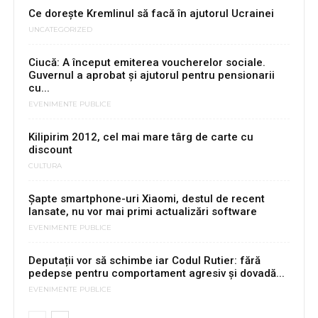
Ce dorește Kremlinul să facă în ajutorul Ucrainei
UNCATEGORIZED
Ciucă: A început emiterea voucherelor sociale.
Guvernul a aprobat și ajutorul pentru pensionarii
cu...
EVENIMENTE PUBLICE
Kilipirim 2012, cel mai mare târg de carte cu
discount
CULTURA
Șapte smartphone-uri Xiaomi, destul de recent
lansate, nu vor mai primi actualizări software
EVENIMENTE PUBLICE
Deputații vor să schimbe iar Codul Rutier: fără
pedepse pentru comportament agresiv și dovadă...
EVENIMENTE PUBLICE