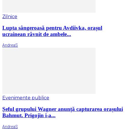
Zilnice
Lupta sângeroasă pentru Avdiivka, orașul
ucrainean râvnit de ambele...
AndreaS
Evenimente publice
Șeful grupului Wagner anunță capturarea orașului
Bahmut. Prigojin i-a...
AndreaS