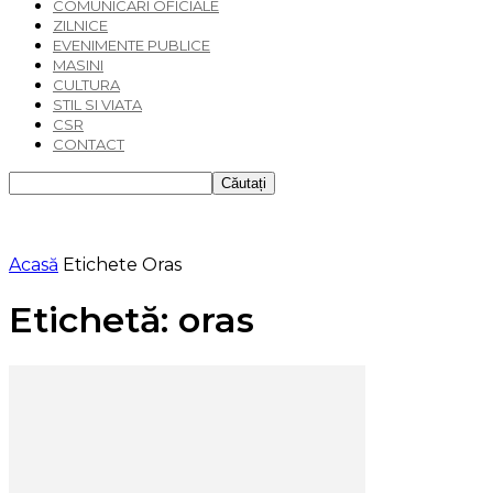
COMUNICARI OFICIALE
ZILNICE
EVENIMENTE PUBLICE
MASINI
CULTURA
STIL SI VIATA
CSR
CONTACT
Acasă
Etichete
Oras
Etichetă: oras