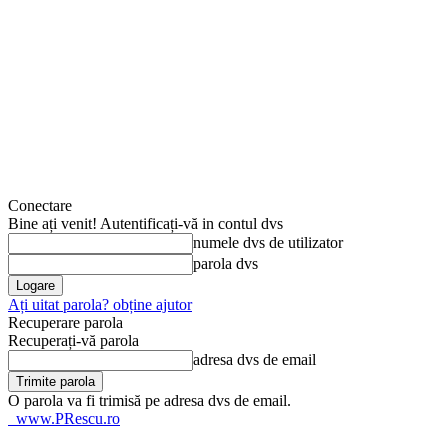
Conectare
Bine ați venit! Autentificați-vă in contul dvs
numele dvs de utilizator
parola dvs
Ați uitat parola? obține ajutor
Recuperare parola
Recuperați-vă parola
adresa dvs de email
O parola va fi trimisă pe adresa dvs de email.
www.PRescu.ro