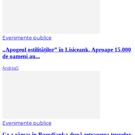
Evenimente publice
„Apogeul ostilităților” în Lisiceank. Aproape 15.000
de oameni au...
AndreaS
Evenimente publice
Ce a rămas în Borodianka după retragerea trupelor