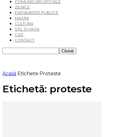
COMUNICARI OFICIALE
ZILNICE
EVENIMENTE PUBLICE
MASINI
CULTURA
STIL SI VIATA
CSR
CONTACT
Acasă
Etichete
Proteste
Etichetă: proteste