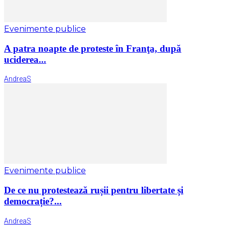
Evenimente publice
A patra noapte de proteste în Franţa, după
uciderea...
AndreaS
Evenimente publice
De ce nu protestează rușii pentru libertate și
democrație?...
AndreaS