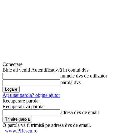
Conectare
Bine ați venit! Autentificați-vă in contul dvs
numele dvs de utilizator
parola dvs
Ați uitat parola? obține ajutor
Recuperare parola
Recuperați-vă parola
adresa dvs de email
O parola va fi trimisă pe adresa dvs de email.
www.PRescu.ro