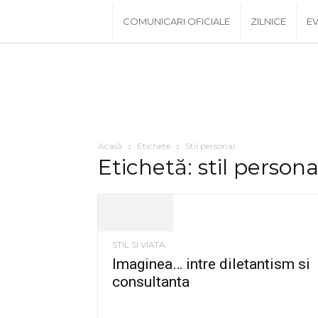
www.PRescu.ro
COMUNICARI OFICIALE
ZILNICE
EV
Acasă
Etichete
Stil personal
Etichetă: stil persona
STIL SI VIATA
Imaginea… intre diletantism si
consultanta