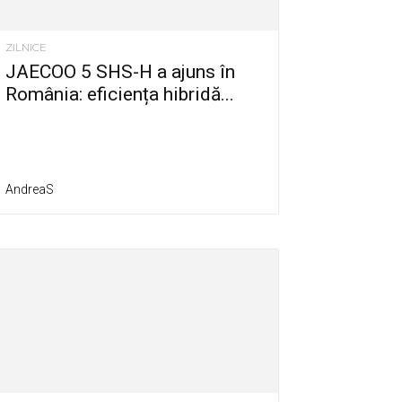
ZILNICE
JAECOO 5 SHS-H a ajuns în
România: eficiența hibridă...
AndreaS