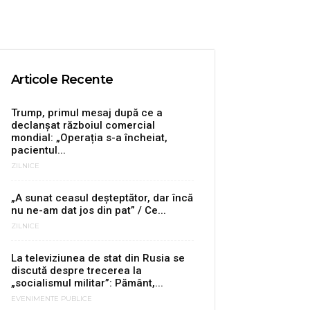
Articole Recente
Trump, primul mesaj după ce a
declanșat războiul comercial
mondial: „Operația s-a încheiat,
pacientul...
ZILNICE
„A sunat ceasul deșteptător, dar încă
nu ne-am dat jos din pat” / Ce...
ZILNICE
La televiziunea de stat din Rusia se
discută despre trecerea la
„socialismul militar”: Pământ,...
EVENIMENTE PUBLICE