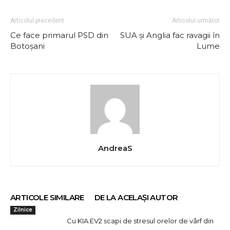
Articolul precedent
Articolul următor
Ce face primarul PSD din
SUA și Anglia fac ravagii în
Botoșani
Lume
AndreaS
ARTICOLE SIMILARE
DE LA ACELAȘI AUTOR
Zilnice
Cu KIA EV2 scapi de stresul orelor de vârf din