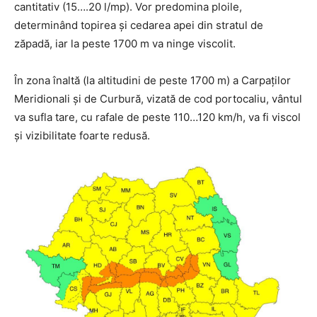
cantitativ (15….20 l/mp). Vor predomina ploile,
determinând topirea și cedarea apei din stratul de
zăpadă, iar la peste 1700 m va ninge viscolit.
În zona înaltă (la altitudini de peste 1700 m) a Carpaților
Meridionali și de Curbură, vizată de cod portocaliu, vântul
va sufla tare, cu rafale de peste 110…120 km/h, va fi viscol
și vizibilitate foarte redusă.