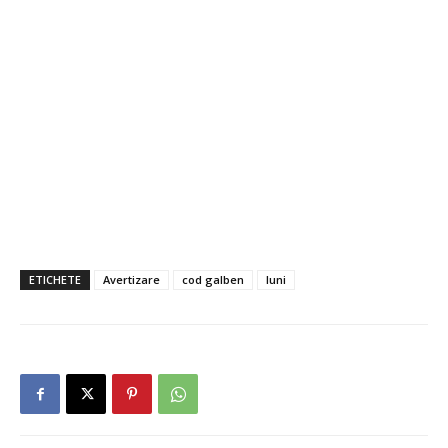
ETICHETE
Avertizare
cod galben
luni