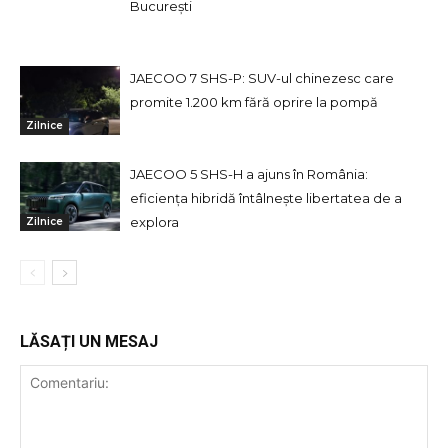
București
JAECOO 7 SHS-P: SUV-ul chinezesc care
promite 1.200 km fără oprire la pompă
Zilnice
JAECOO 5 SHS-H a ajuns în România:
eficiența hibridă întâlnește libertatea de a
explora
Zilnice
LĂSAȚI UN MESAJ