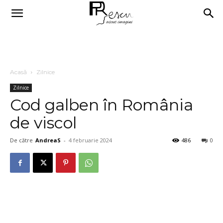
Acasă
Zilnice
Zilnice
Cod galben în România
de viscol
De către
AndreaS
-
4 februarie 2024
486
0