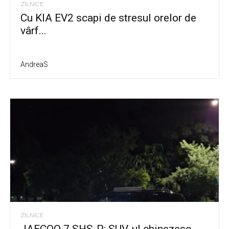
ZILNICE
Cu KIA EV2 scapi de stresul orelor de
vârf...
AndreaS
ZILNICE
JAECOO 7 SHS-P: SUV-ul chinezesc